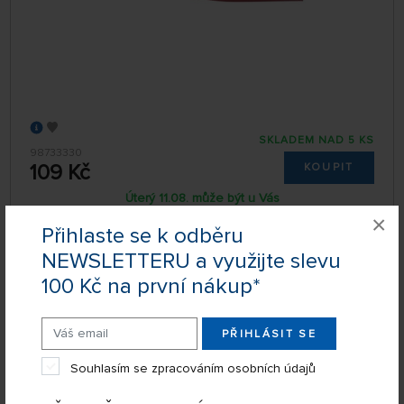
SKLADEM NAD 5 KS
98733330
109 Kč
KOUPIT
Úterý 11.08. může být u Vás
×
Přihlaste se k odběru
NEWSLETTERU a využijte slevu
Kolibri 333 velikost 00
100 Kč na první nákup*
PŘIHLÁSIT SE
Souhlasím se zpracováním osobních údajů