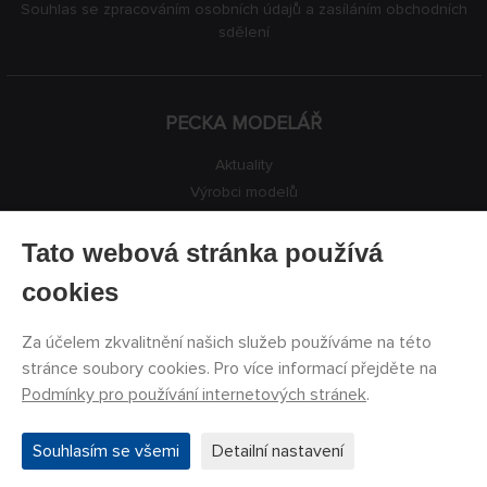
Souhlas se zpracováním osobních údajů a zasíláním obchodních
sdělení
PECKA MODELÁŘ
Aktuality
Výrobci modelů
Volná místa
Kontakty
Tato webová stránka používá
Registrace
cookies
Ochrana soukromí
Nastavení cookies
Za účelem zkvalitnění našich služeb používáme na této
Facebook
stránce soubory cookies. Pro více informací přejděte na
Podmínky pro používání internetových stránek
.
©
PECKA MODELÁŘ s.r.o.
2011 - 2026. Všechna práva
Souhlasím se všemi
Detailní nastavení
vyhrazena