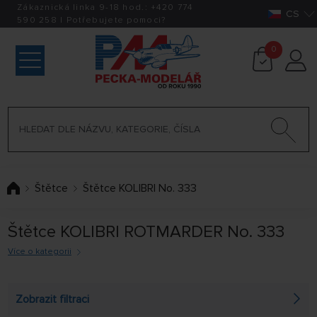
Zákaznická linka 9-18 hod.:
+420
774
CS
590 258
|
Potřebujete pomoci?
0
Štětce
Štětce KOLIBRI No. 333
Štětce KOLIBRI ROTMARDER No. 333
Více o kategorii
Řada 333
Typické použití: štětec přímo určený pro plastikové
Zobrazit filtraci
modelářství