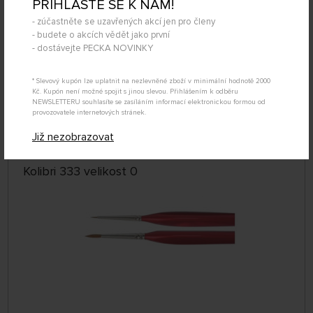
PŘIHLAŠTE SE K NÁM!
- zúčastněte se uzavřených akcí jen pro členy
- budete o akcích vědět jako první
- dostávejte PECKA NOVINKY
SKLADEM NAD 5 KS
* Slevový kupón lze uplatnit na nezlevněné zboží v minimální hodnotě 2000
98733300
Kč. Kupón není možné spojit s jinou slevou. Přihlášením k odběru
109 Kč
KOUPIT
NEWSLETTERU souhlasíte se zasíláním informací elektronickou formou od
provozovatele internetových stránek.
Úterý 11.08. může být u Vás
Již nezobrazovat
Kolibri 333 velikost 0