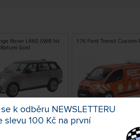
ange Rover L460 SWB 1st
1:76 Ford Transit Custom
 Batumi Gold
te se k odběru NEWSLETTERU
e slevu 100 Kč na první
SKLADEM 1 KS
NED
01
76CUS003
Kč
329 Kč
KOUPIT
KOUP