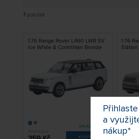
7
položek
1:76 Range Rover L460 LWB SV
1:76 R
Ice White & Corinthian Bronze
Edition
Přihlas
a využijt
SKLADEM 2 KS
nákup*
76RR5L002
76RR5S0
359 Kč
359 
KOUPIT