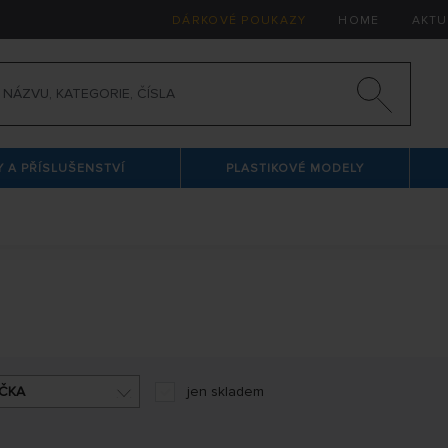
DÁRKOVÉ POUKAZY
HOME
AKTU
 A PŘÍSLUŠENSTVÍ
PLASTIKOVÉ MODELY
ČKA
jen skladem