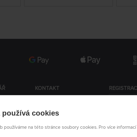
ÁŘ
KONTAKT
REGISTRA
+420 774 590 258
Souhlasí
 používá cookies
info@
peckamodel.cz
PRODEJNY
eb používáme na této stránce soubory cookies. Pro více informací
3x Praha