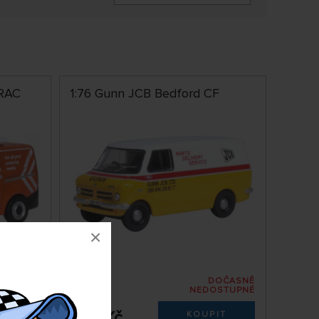
 RAC
1:76 Gunn JCB Bedford CF
×
DOČASNĚ
DOČASNĚ
OSTUPNÉ
NEDOSTUPNÉ
76CFV001
299 Kč
IT
KOUPIT