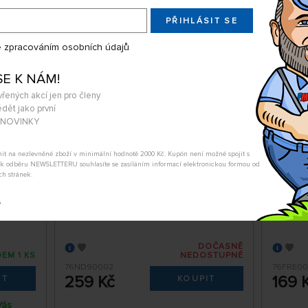
dělí 10.08. může být u Vás
PŘIHLÁSIT SE
 zpracováním osobních údajů
Essex
1:76 New Defender 90 Tasman
1:76 L
SE K NÁM!
Blue
Londo
vřených akcí jen pro členy
dět jako první
A NOVINKY
tnit na nezlevněné zboží v minimální hodnotě 2000 Kč. Kupón není možné spojit s
m k odběru NEWSLETTERU souhlasíte se zasíláním informací elektronickou formou od
ch stránek.
t
DOČASNĚ
EM 1 KS
NEDOSTUPNÉ
76ND90002
76FRE00
259 Kč
169 
IT
KOUPIT
Vás