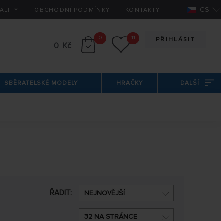
CS
ALITY
OBCHODNÍ PODMÍNKY
KONTAKTY
0
11
PŘIHLÁSIT
0 Kč
SBĚRATELSKÉ MODELY
HRAČKY
DALŠÍ
ŘADIT:
NEJNOVĚJŠÍ
32 NA STRÁNCE