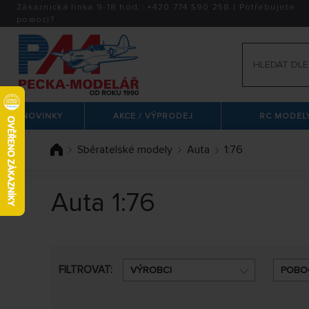
Zákaznická linka 9-18 hod.:
+420
774 590 258
|
Potřebujete
pomoci?
NOVINKY
AKCE / VÝPRODEJ
RC MODELY
Sběratelské modely
Auta
1:76
Auta 1:76
FILTROVAT:
VÝROBCI
POBO