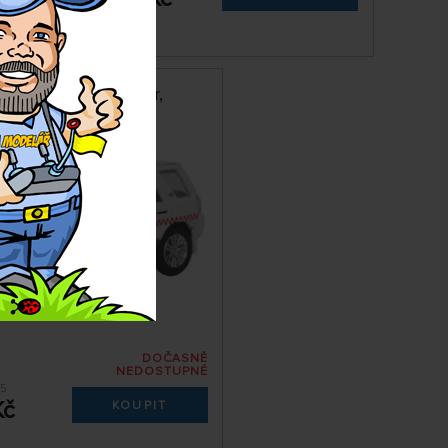
and Rover Freelander,
n Underground
DOČASNĚ
NEDOSTUPNÉ
5
Kč
KOUPIT