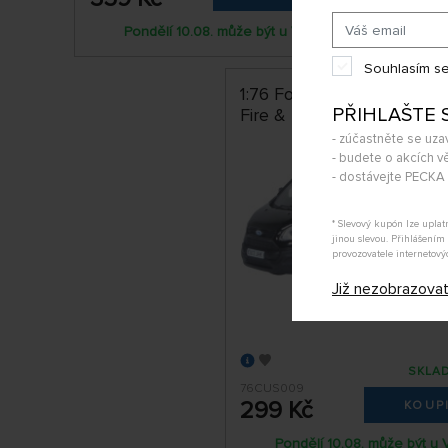
Pondělí 10.08. může být u Vás
Pon
Souhlasím se
1:76 Ford Transit Custom 
PŘIHLAŠTE 
Fire & Rescue Service
- zúčastněte se uza
- budete o akcích vě
- dostávejte PECK
* Slevový kupón lze upla
jinou slevou. Přihlášení
provozovatele internetový
Již nezobrazova
SKLAD
76CUS009
299 Kč
KOUP
Pondělí 10.08. může být u 