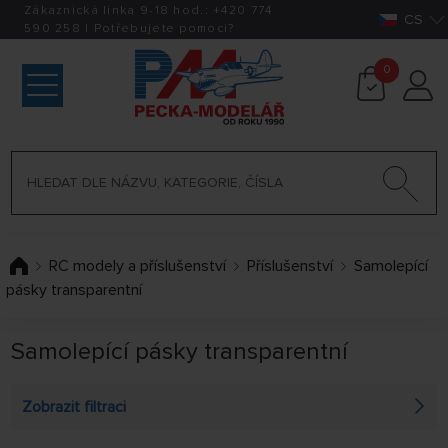
Zákaznická linka 9-18 hod.:
+420
774
CS
590 258
|
Potřebujete pomoci?
0
RC modely a příslušenství
Příslušenství
Samolepící
pásky transparentní
Samolepící pásky transparentní
Zobrazit filtraci