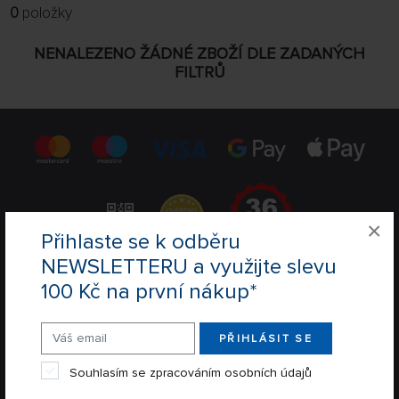
0
položky
FILTROVAT:
VÝROBCI
NENALEZENO ŽÁDNÉ ZBOŽÍ DLE ZADANÝCH
FILTRŮ
POBOČKA
jen skladem
ŘADIT:
NEJPRODÁVANĚJŠÍ
32 NA STRÁNCE
×
Přihlaste se k odběru
NEWSLETTERU a využijte slevu
100 Kč na první nákup*
REGISTRACE NEWSLETTER
REGISTROVAT
PŘIHLÁSIT SE
Souhlasím se zpracováním osobních údajů
Souhlasím se zpracováním osobních údajů