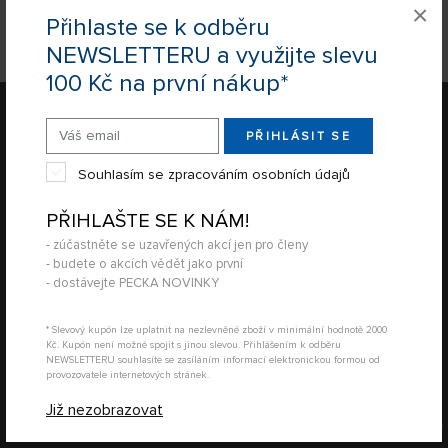
×
Přihlaste se k odběru
NEWSLETTERU a využijte slevu
100 Kč na první nákup*
PŘIHLÁSIT SE
Souhlasím se zpracováním osobních údajů
PŘIHLAŠTE SE K NÁM!
- zúčastněte se uzavřených akcí jen pro členy
- budete o akcích vědět jako první
- dostávejte PECKA NOVINKY
REGISTRACE NEWSLETTER
* Slevový kupón lze uplatnit na nezlevněné zboží v minimální hodnotě 2000
REGISTROVAT
Kč. Kupón není možné spojit s jinou slevou. Přihlášením k odběru
NEWSLETTERU souhlasíte se zasíláním informací elektronickou formou od
Souhlasím se zpracováním osobních údajů
provozovatele internetových stránek.
Již nezobrazovat