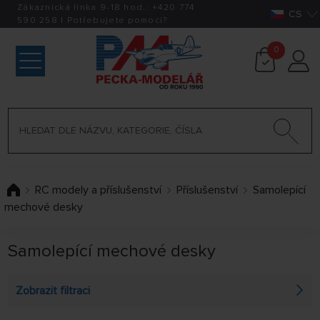
Zákaznická linka 9-18 hod.:
+420
774
CS
590 258
|
Potřebujete pomoci?
0
RC modely a příslušenství
Příslušenství
Samolepící
mechové desky
Samolepící mechové desky
Zobrazit filtraci