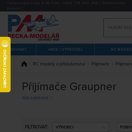
Zákaznická linka 9-18 hod.:
+420
774 590 258
|
Potřebujete
pomoci?
NOVINKY
AKCE / VÝPRODEJ
RC MODELY
RC modely a příslušenství
Přijímače
Přijíma
Přijímače Graupner
Více o kategorii
Přijímače Graupner
s sebou přinášejí řadu nových a
parametry, teplotním rozsahem či anténou podle kon
přijímač s HOOT technologií.
FILTROVAT:
VÝROBCI
POBO