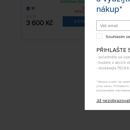
DOPRAVA ZDARMA
nákup*
DOČASNĚ
NEDOSTUPNÉ
S1019
33579
3 59
3 600 Kč
DETAIL
Pá
Souhlasím se
PŘIHLAŠTE 
- zúčastněte se uza
- budete o akcích vě
- dostávejte PECK
* Slevový kupón lze upla
jinou slevou. Přihlášení
provozovatele internetový
Již nezobrazova