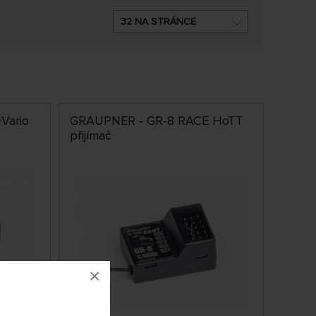
32 NA STRÁNCE
Vario
GRAUPNER - GR-8 RACE HoTT
přijímač
×