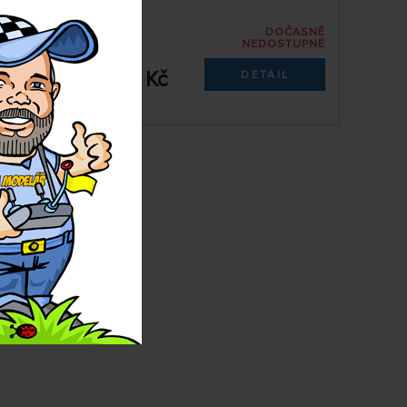
ARMA
DOČASNĚ
DOČASNĚ
OSTUPNÉ
NEDOSTUPNÉ
33504
IL
1 749 Kč
DETAIL