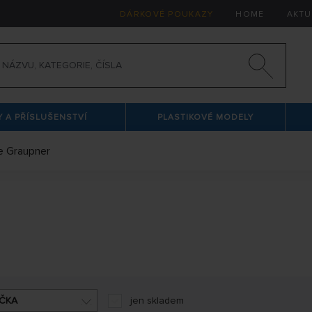
DÁRKOVÉ POUKAZY
HOME
AKTU
 A PŘÍSLUŠENSTVÍ
PLASTIKOVÉ MODELY
če Graupner
 moderních prvků, které ocení nejeden modelář. V této nabídc
krétních modelů, do kterých jsou přijímače určeny. V nabídce
ČKA
jen skladem