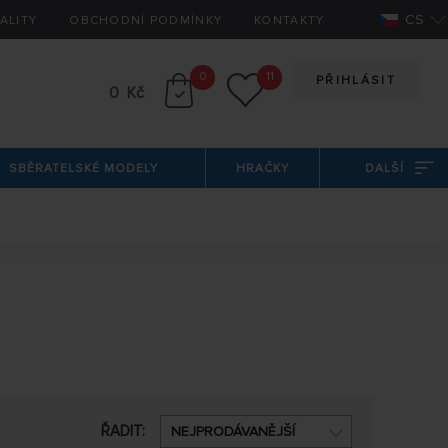
CS
ALITY
OBCHODNÍ PODMÍNKY
KONTAKTY
0
11
PŘIHLÁSIT
0 Kč
SBĚRATELSKÉ MODELY
HRAČKY
DALŠÍ
e naleznete různé kanálové přijímače s technickými
 také máme nejnovější 2 kanálový telemetrický
ŘADIT:
NEJPRODÁVANĚJŠÍ