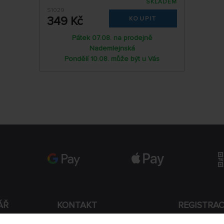
SKLADEM
S1029
349 Kč
KOUPIT
Pátek 07.08. na prodejně
Nademlejnská
Pondělí 10.08. může být u Vás
ÁŘ
KONTAKT
REGISTRA