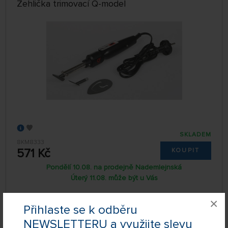
Žehlička trimovací Q-model
SKLADEM
8KM8333
571 Kč
KOUPIT
Pondělí 10.08. na prodejně Nademlejnská
Úterý 11.08. může být u Vás
×
Přihlaste se k odběru
Žehlička 604-1 Profi
NEWSLETTERU a využijte slevu