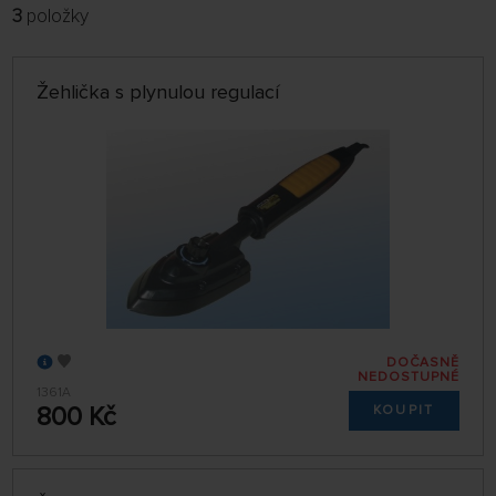
3
položky
FILTROVAT:
VÝROBCI
Žehlička s plynulou regulací
POBOČKA
jen skladem
ŘADIT:
NEJPRODÁVANĚJŠÍ
32 NA STRÁNCE
DOČASNĚ
NEDOSTUPNÉ
1361A
800 Kč
KOUPIT