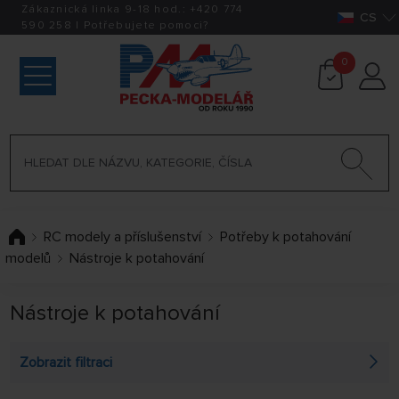
Zákaznická linka 9-18 hod.:
+420
774
CS
590 258
|
Potřebujete pomoci?
0
RC modely a příslušenství
Potřeby k potahování
modelů
Nástroje k potahování
Nástroje k potahování
Zobrazit filtraci