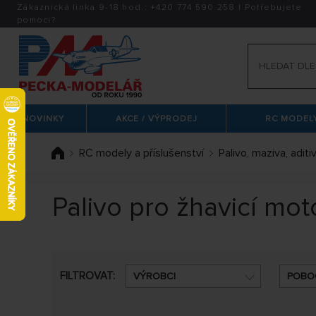
Zákaznická linka 9-18 hod.:
+420
774 590 258
|
Potřebujete
pomoci?
NOVINKY
AKCE / VÝPRODEJ
RC MODELY
RC modely a příslušenství
Palivo, maziva, aditi
Palivo pro žhavicí mot
FILTROVAT:
VÝROBCI
POBO