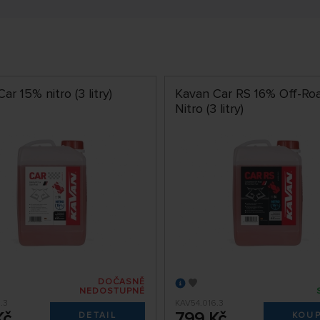
ar 15% nitro (3 litry)
Kavan Car RS 16% Off-Ro
Nitro (3 litry)
DOČASNĚ
NEDOSTUPNÉ
.3
KAV54.016.3
Kč
799 Kč
DETAIL
KOUP