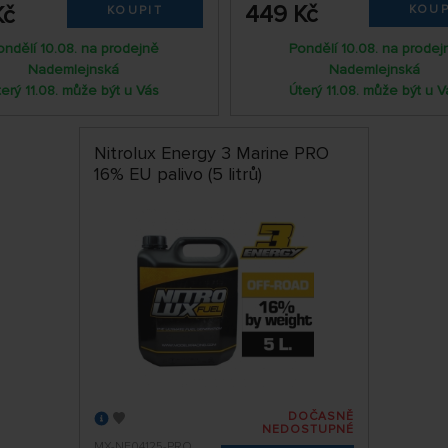
449 Kč
Kč
KOUP
KOUPIT
ondělí 10.08. na prodejně
Pondělí 10.08. na prodej
Nademlejnská
Nademlejnská
terý 11.08. může být u Vás
Úterý 11.08. může být u V
Nitrolux Energy 3 Marine PRO
16% EU palivo (5 litrů)
DOČASNĚ
NEDOSTUPNÉ
MX-NF04125-PRO