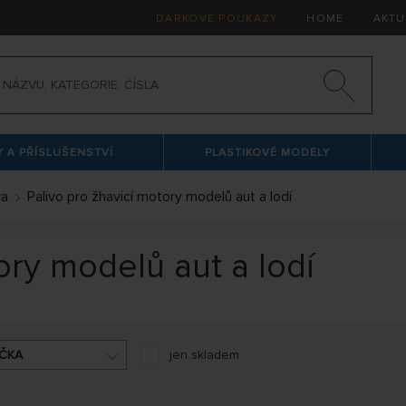
DÁRKOVÉ POUKAZY
HOME
AKTU
 A PŘÍSLUŠENSTVÍ
PLASTIKOVÉ MODELY
va
Palivo pro žhavicí motory modelů aut a lodí
ory modelů aut a lodí
ČKA
jen skladem