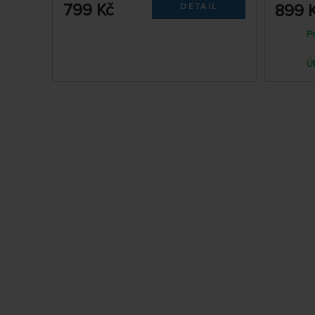
799 Kč
899 
DETAIL
P
Ú