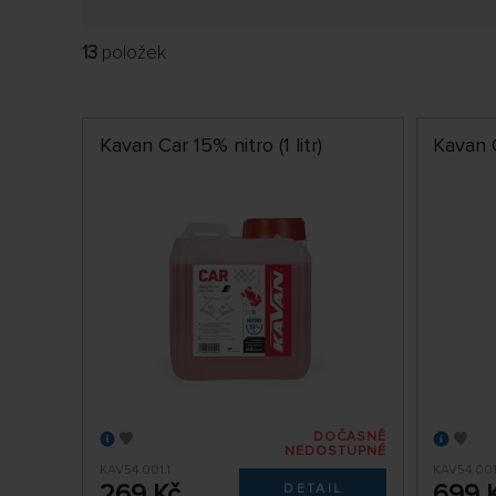
13
položek
Kavan Car 15% nitro (1 litr)
Kavan C
DOČASNĚ
NEDOSTUPNÉ
KAV54.001.1
KAV54.001
269 Kč
699 
DETAIL