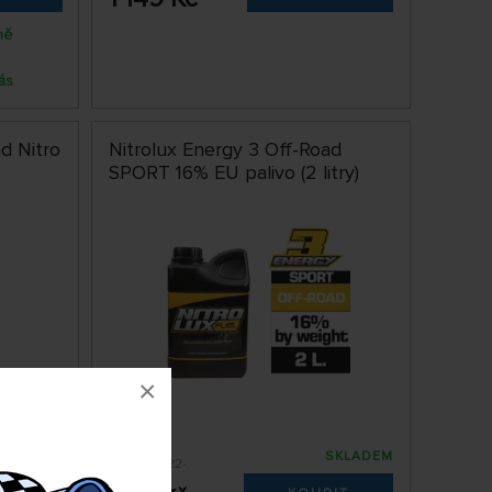
ně
ás
d Nitro
Nitrolux Energy 3 Off-Road
SPORT 16% EU palivo (2 litry)
×
SKLADEM
SKLADEM
MX-NF01122-
SPORT