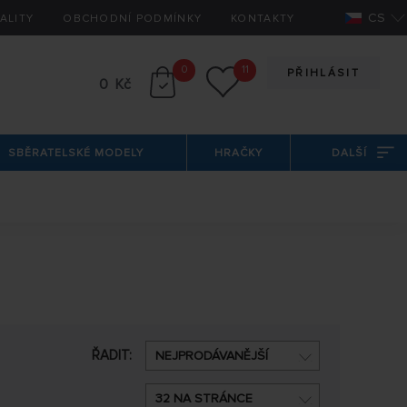
CS
ALITY
OBCHODNÍ PODMÍNKY
KONTAKTY
0
11
PŘIHLÁSIT
0 Kč
SBĚRATELSKÉ MODELY
HRAČKY
DALŠÍ
ŘADIT:
NEJPRODÁVANĚJŠÍ
32 NA STRÁNCE