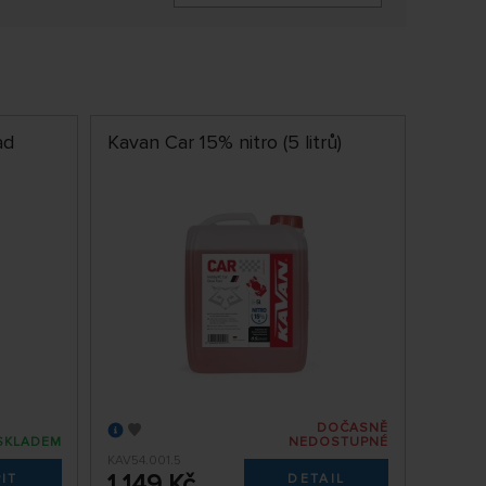
ad
Kavan Car 15% nitro (5 litrů)
DOČASNĚ
SKLADEM
NEDOSTUPNÉ
KAV54.001.5
1 149 Kč
IT
DETAIL