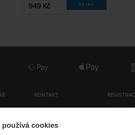
949 Kč
DETAIL
ÁŘ
KONTAKT
REGISTRA
+420 774 590 258
Souhlasí
info@
peckamodel.cz
 používá cookies
PRODEJNY