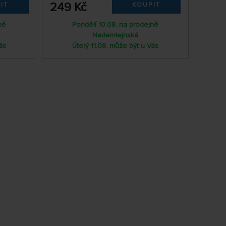
249 Kč
IT
KOUPIT
ně
Pondělí 10.08. na prodejně
Nademlejnská
ás
Úterý 11.08. může být u Vás