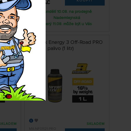
399 Kč
IT
KOUPIT
ně
Pondělí 10.08. na prodejně
Nademlejnská
ás
Úterý 11.08. může být u Vás
ad PRO
Nitrolux Energy 3 Off-Road PRO
16% EU palivo (1 litr)
SKLADEM
SKLADEM
MX-NF01121-PRO