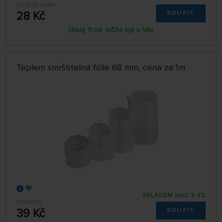
KT-1502-12MM
28 Kč
KOUPIT
Úterý 11.08. může být u Vás
Teplem smrštitelná fólie 68 mm, cena za 1m
SKLADEM NAD 5 KS
13464106
39 Kč
KOUPIT