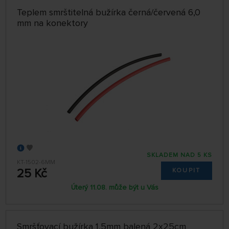
Teplem smrštitelná bužírka černá/červená 6,0
mm na konektory
SKLADEM NAD 5 KS
KT-1502-6MM
25 Kč
KOUPIT
Úterý 11.08. může být u Vás
Smršťovací bužírka 1,5mm balená 2x25cm