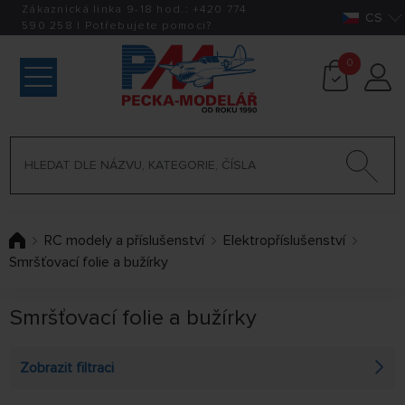
Zákaznická linka 9-18 hod.:
+420
774
CS
590 258
|
Potřebujete pomoci?
0
RC modely a příslušenství
Elektropříslušenství
Smršťovací folie a bužírky
Smršťovací folie a bužírky
Zobrazit filtraci