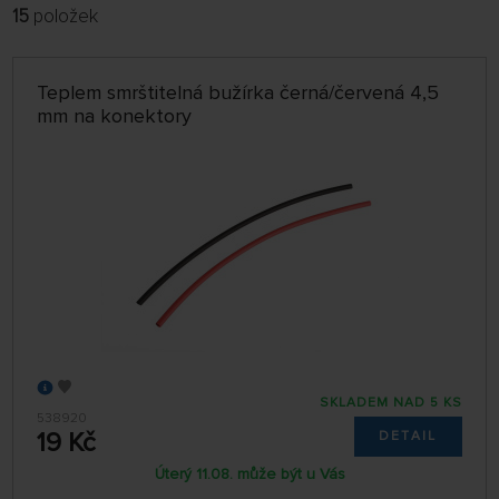
15
položek
FILTROVAT:
VÝROBCI
Teplem smrštitelná bužírka černá/červená 4,5
POBOČKA
mm na konektory
jen skladem
ŘADIT:
NEJPRODÁVANĚJŠÍ
32 NA STRÁNCE
SKLADEM NAD 5 KS
538920
19 Kč
DETAIL
Úterý 11.08. může být u Vás