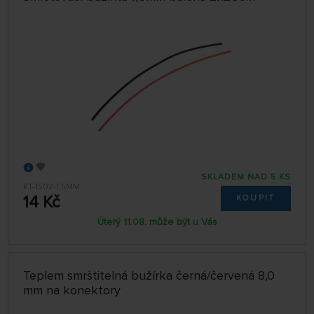
SKLADEM NAD 5 KS
KT-1502-1,5MM
14 Kč
KOUPIT
Úterý 11.08. může být u Vás
Teplem smrštitelná bužírka černá/červená 8,0
mm na konektory