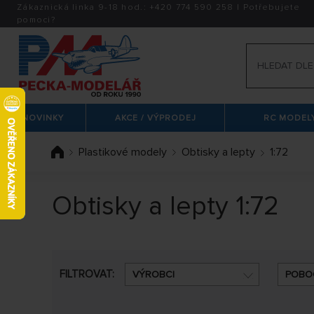
Zákaznická linka 9-18 hod.:
+420
774 590 258
|
Potřebujete
pomoci?
NOVINKY
AKCE / VÝPRODEJ
RC MODELY
Plastikové modely
Obtisky a lepty
1:72
Obtisky a lepty 1:72
FILTROVAT:
VÝROBCI
POBO