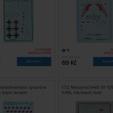
DOČASNĚ
NEDOSTUPNÉ
NED
9
ART7202005
č
69 Kč
KOUPIT
KOUP
eskoslovenské výsostné
1:72 Messerschmitt Bf 10
s bílým lemem
5/R6, Hermann Graf