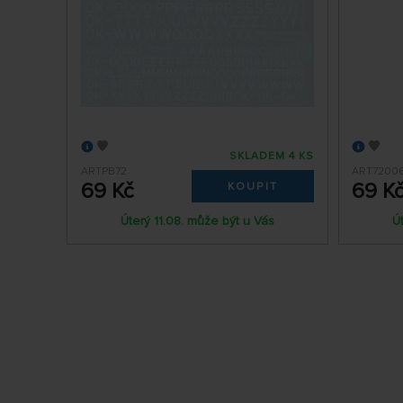
SKLADEM 4 KS
ARTPB72
ART7200
69 Kč
69 K
KOUPIT
Úterý 11.08. může být u Vás
Ú