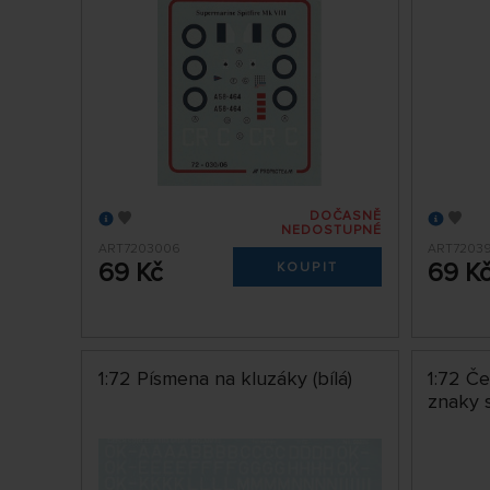
DOČASNĚ
NEDOSTUPNÉ
ART7203006
ART7203
69 Kč
69 K
KOUPIT
1:72 Písmena na kluzáky (bílá)
1:72 Č
znaky 