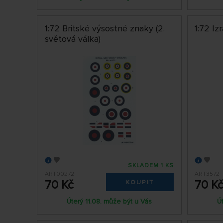
1:72 Britské výsostné znaky (2.
1:72 Iz
světová válka)
SKLADEM 1 KS
ART00272
ART3572
70 Kč
70 K
KOUPIT
Úterý 11.08. může být u Vás
Ú