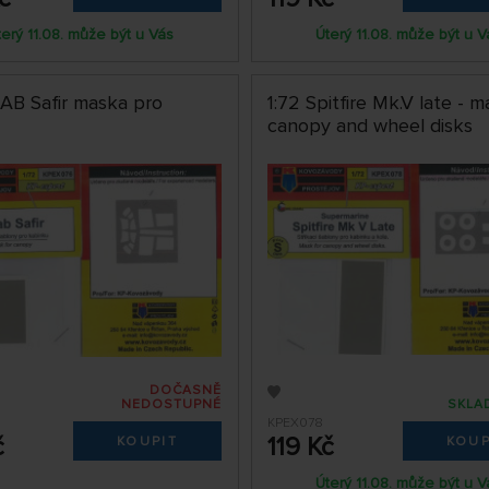
terý 11.08. může být u Vás
Úterý 11.08. může být u V
AAB Safir maska pro
1:72 Spitfire Mk.V late - m
canopy and wheel disks
DOČASNĚ
NEDOSTUPNÉ
SKLA
KPEX078
č
119 Kč
KOUPIT
KOUP
Úterý 11.08. může být u V