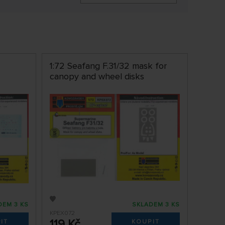
1:72 Seafang F.31/32 mask for
canopy and wheel disks
DEM 3 KS
SKLADEM 3 KS
KPEX072
119 Kč
IT
KOUPIT