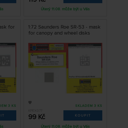
ás
Úterý 11.08. může být u Vás
ask for
1:72 Saunders Roe SR-53 - mask
for canopy and wheel disks
DEM 3 KS
SKLADEM 3 KS
KPEX077
99 Kč
IT
KOUPIT
ás
Úterý 11.08. může být u Vás