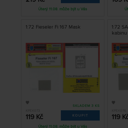
Úterý 11.08. může být u Vás
Ú
1:72 Fieseler Fi 167 Mask
1:72 S
kabinu
SKLADEM 3 KS
KPEX073
KPEX076
119 Kč
119 K
KOUPIT
Úterý 11.08. může být u Vás