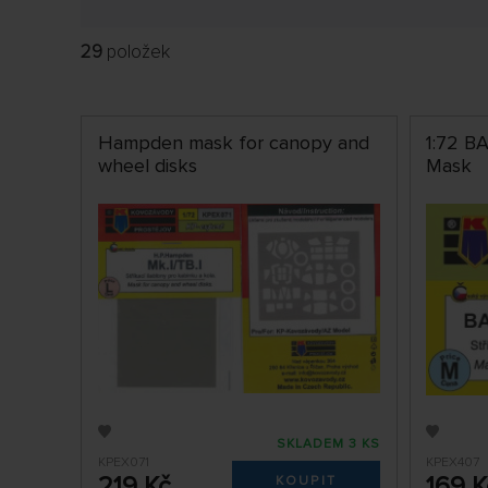
29
položek
Hampden mask for canopy and
1:72 BA
wheel disks
Mask
SKLADEM 3 KS
KPEX071
KPEX407
219 Kč
169 K
KOUPIT