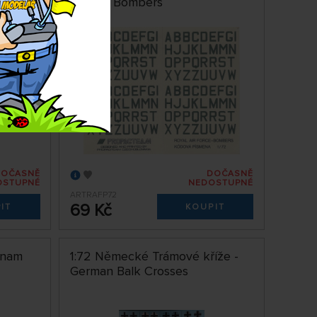
Force - Bombers
DOČASNĚ
DOČASNĚ
OSTUPNÉ
NEDOSTUPNÉ
ARTRAFP72
69 Kč
IT
KOUPIT
tnam
1:72 Německé Trámové kříže -
German Balk Crosses