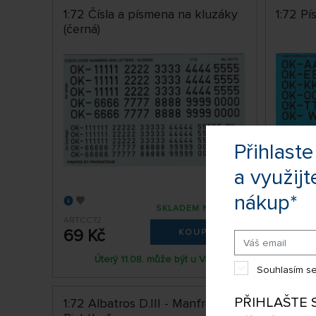
1:72 Čísla a písmena na kluzáky
1:72 Pí
(černá)
Přihlas
a využijt
nákup*
SKLADEM NAD 5 KS
ARTCC72
ARTPC72
69 Kč
69 K
KOUPIT
Úterý 11.08. může být u Vás
Souhlasím se
PŘIHLAŠTE 
1:72 Albatros D.III - Manfred von
1:72 J