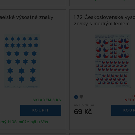
raelské výsostné znaky
1:72 Československé výs
znaky s modrým lemem
SKLADEM 3 KS
NED
ART72006A
č
69 Kč
KOUPIT
KOUP
terý 11.08. může být u Vás