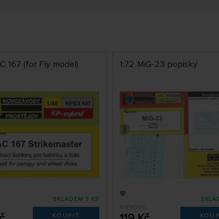
C 167 (for Fly model)
1:72 MiG-23 popisky
SKLADEM 3 KS
SKLA
KPEX065
č
119 Kč
KOUPIT
KOUP