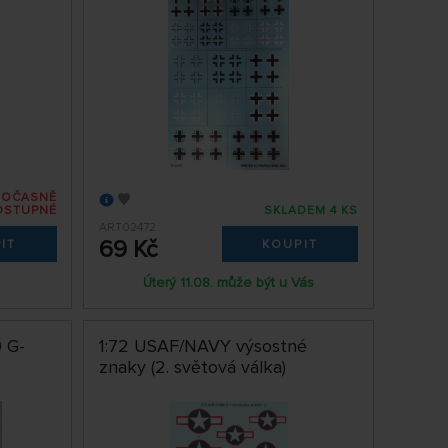
DOČASNĚ
OSTUPNÉ
SKLADEM 4 KS
ART02472
69 Kč
IT
KOUPIT
Úterý 11.08. může být u Vás
9 G-
1:72 USAF/NAVY výsostné
znaky (2. světová válka)