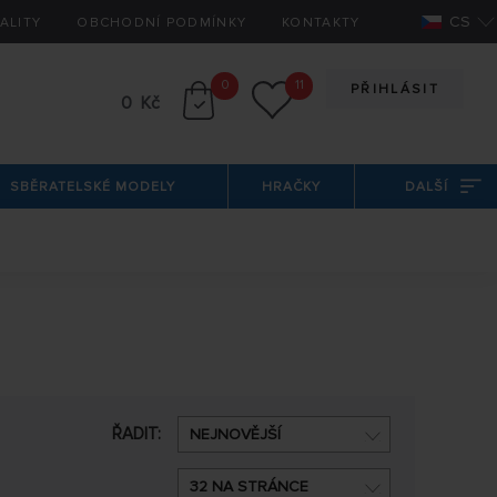
CS
ALITY
OBCHODNÍ PODMÍNKY
KONTAKTY
0
11
PŘIHLÁSIT
0 Kč
SBĚRATELSKÉ MODELY
HRAČKY
DALŠÍ
ŘADIT:
NEJNOVĚJŠÍ
32 NA STRÁNCE