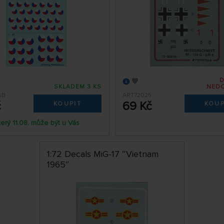
SKLADEM 3 KS
NED
6B
ART72025
č
69 Kč
KOUPIT
KOUP
terý 11.08. může být u Vás
1:72 Decals MiG-17 ″Vietnam
1965″