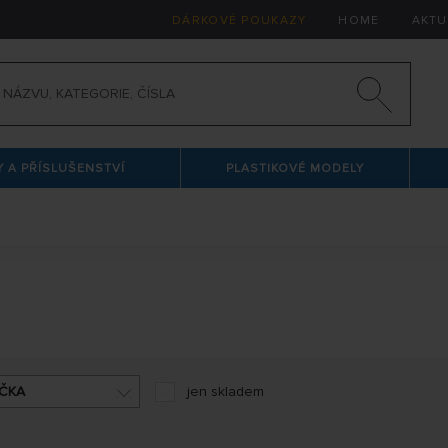
DÁRKOVÉ POUKAZY
HOME
AKTU
 A PŘÍSLUŠENSTVÍ
PLASTIKOVÉ MODELY
ČKA
jen skladem