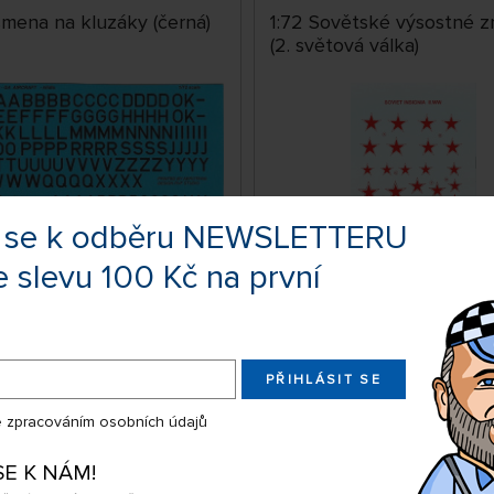
smena na kluzáky (černá)
1:72 Sovětské výsostné 
(2. světová válka)
te se k odběru NEWSLETTERU
e slevu 100 Kč na první
DOČASNĚ
NEDOSTUPNÉ
SKLA
ART02272
č
69 Kč
KOUPIT
KOUP
PŘIHLÁSIT SE
Úterý 11.08. může být u V
 zpracováním osobních údajů
SE K NÁM!
apanese Combat Aircrafts
1:72 Messerschmitt Bf 109