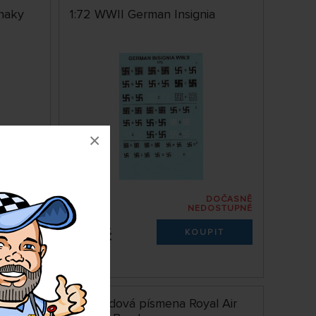
znaky
1:72 WWII German Insignia
×
DOČASNĚ
DEM 1 KS
NEDOSTUPNÉ
ARTSV72
69 Kč
IT
KOUPIT
ás
 G-10 -
1:72 Kódová písmena Royal Air