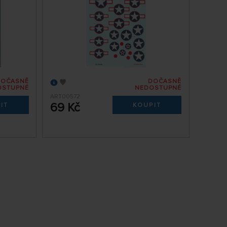
DOČASNĚ
DOČASNĚ
OSTUPNÉ
NEDOSTUPNÉ
ART00572
69 Kč
IT
KOUPIT