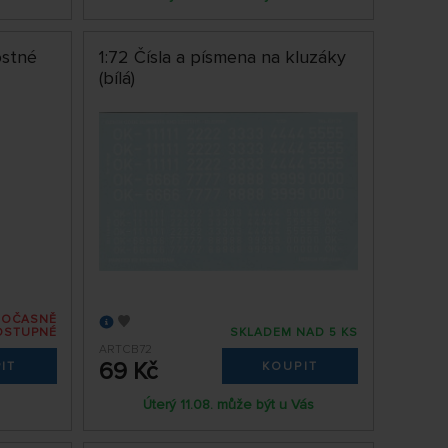
ostné
1:72 Čísla a písmena na kluzáky
(bílá)
DOČASNĚ
OSTUPNÉ
SKLADEM NAD 5 KS
ARTCB72
69 Kč
IT
KOUPIT
Úterý 11.08. může být u Vás