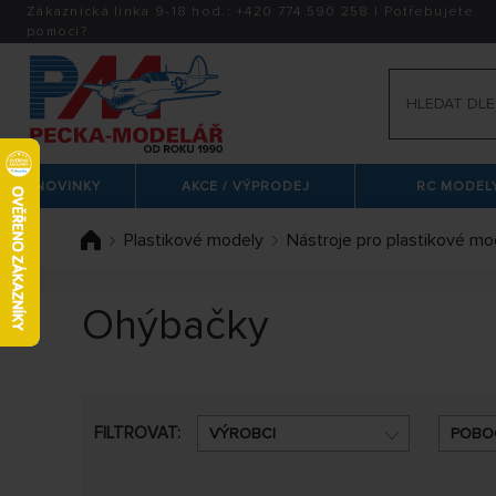
Zákaznická linka 9-18 hod.:
+420
774 590 258
|
Potřebujete
pomoci?
NOVINKY
AKCE / VÝPRODEJ
RC MODELY
Plastikové modely
Nástroje pro plastikové mo
Ohýbačky
FILTROVAT:
VÝROBCI
POBO