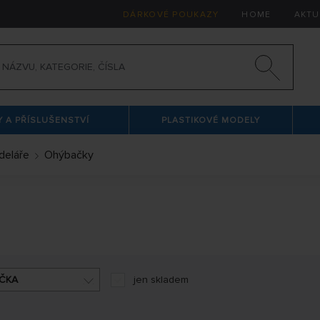
DÁRKOVÉ POUKAZY
HOME
AKTU
 A PŘÍSLUŠENSTVÍ
PLASTIKOVÉ MODELY
deláře
Ohýbačky
ČKA
jen skladem