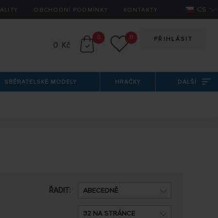
CS
ALITY
OBCHODNÍ PODMÍNKY
KONTAKTY
0
11
PŘIHLÁSIT
0 Kč
SBĚRATELSKÉ MODELY
HRAČKY
DALŠÍ
ŘADIT:
ABECEDNĚ
32 NA STRÁNCE