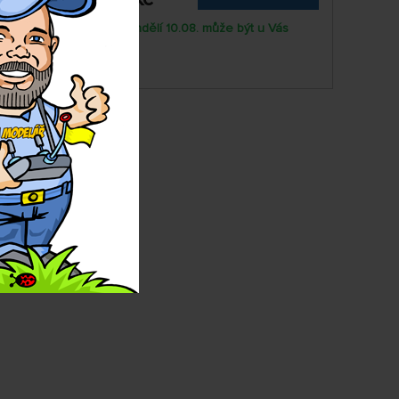
ás
Pondělí 10.08. může být u Vás