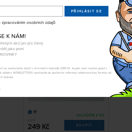
Úterý 11.08. může být u V
PŘIHLÁSIT SE
 zpracováním osobních údajů
SE K NÁM!
Ohýbačka na fotolepty 60 mm
vřených akcí jen pro členy
dět jako první
A NOVINKY
tnit na nezlevněné zboží v minimální hodnotě 2000 Kč. Kupón není možné spojit s
m k odběru NEWSLETTERU souhlasíte se zasíláním informací elektronickou formou od
ch stránek.
t
SKLADEM 2 KS
AG11
249 Kč
KOUPIT