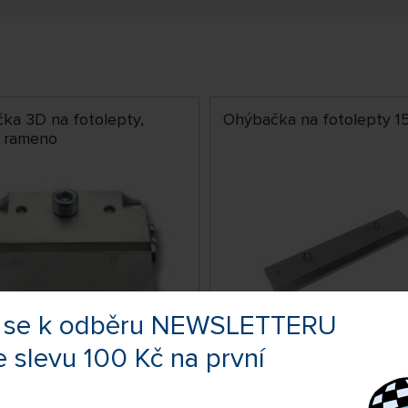
ka 3D na fotolepty,
Ohýbačka na fotolepty 
 rameno
te se k odběru NEWSLETTERU
e slevu 100 Kč na první
DOČASNĚ
NEDOSTUPNÉ
SKLA
AG199113
Kč
339 Kč
KOUPIT
KOUP