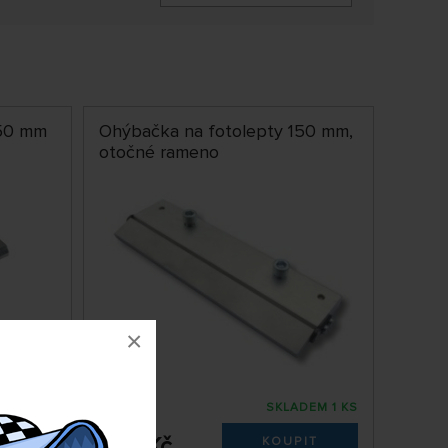
150 mm
Ohýbačka na fotolepty 150 mm,
otočné rameno
×
DEM 1 KS
SKLADEM 1 KS
AG199112
559 Kč
IT
KOUPIT