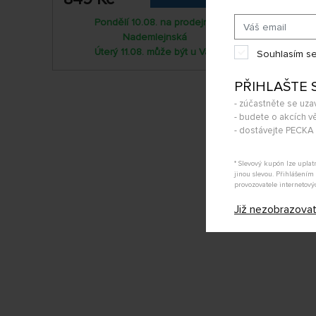
Pondělí 10.08. na prodejně
Nademlejnská
Úterý 11.08. může být u Vás
Souhlasím se
PŘIHLAŠTE 
- zúčastněte se uza
- budete o akcích vě
- dostávejte PECK
* Slevový kupón lze upla
jinou slevou. Přihlášení
provozovatele internetový
Již nezobrazova