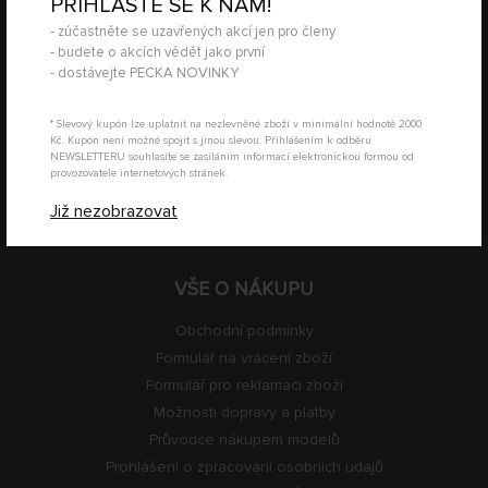
PŘIHLAŠTE SE K NÁM!
- zúčastněte se uzavřených akcí jen pro členy
KONTAKT
- budete o akcích vědět jako první
- dostávejte PECKA NOVINKY
+420 774 590 258
info@
peckamodel.cz
* Slevový kupón lze uplatnit na nezlevněné zboží v minimální hodnotě 2000
Kč. Kupón není možné spojit s jinou slevou. Přihlášením k odběru
PRODEJNY
NEWSLETTERU souhlasíte se zasíláním informací elektronickou formou od
provozovatele internetových stránek.
3x Praha
Již nezobrazovat
VŠE O NÁKUPU
Obchodní podmínky
Formulář na vrácení zboží
Formulář pro reklamaci zboží
Možnosti dopravy a platby
Průvodce nákupem modelů
Prohlášení o zpracování osobních údajů