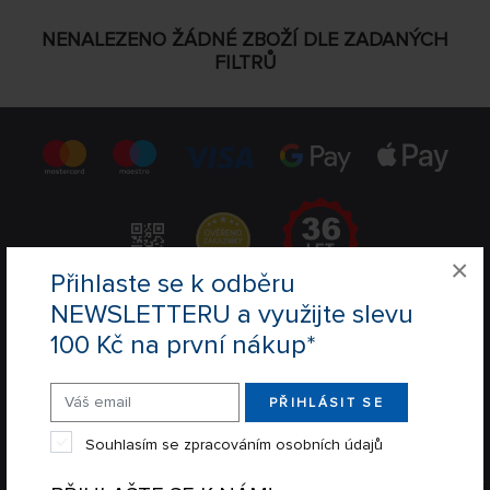
VÝROBCI
NENALEZENO ŽÁDNÉ ZBOŽÍ DLE ZADANÝCH
FILTRŮ
POBOČKA
jen skladem
ŘADIT:
NEJNOVĚJŠÍ
32 NA STRÁNCE
×
Přihlaste se k odběru
NEWSLETTERU a využijte slevu
REGISTRACE NEWSLETTER
100 Kč na první nákup*
REGISTROVAT
PŘIHLÁSIT SE
Souhlasím se zpracováním osobních údajů
Souhlasím se zpracováním osobních údajů