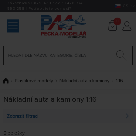
Zákaznická linka 9-18 hod.:
+420
774
CS
590 258
|
Potřebujete pomoci?
0
Plastikové modely
Nákladní auta a kamiony
1:16
Nákladní auta a kamiony 1:16
Zobrazit filtraci
0
položky
FILTROVAT: