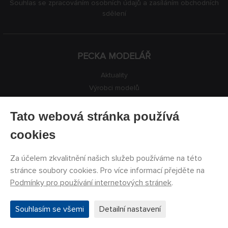
Souhlas se zpracováním osobních údajů a zasíláním obchodních
sdělení
PECKA MODELÁŘ
Aktuality
Výrobci modelů
Volná místa
Kontakty
Tato webová stránka používá
Registrace
cookies
Ochrana soukromí
Nastavení cookies
Za účelem zkvalitnění našich služeb používáme na této
Facebook
stránce soubory cookies. Pro více informací přejděte na
Podmínky pro používání internetových stránek
.
©
PECKA MODELÁŘ s.r.o.
2011 - 2026. Všechna práva
Souhlasím se všemi
Detailní nastavení
vyhrazena