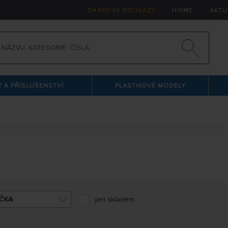
DÁRKOVÉ POUKAZY
HOME
AKTU
 A PŘÍSLUŠENSTVÍ
PLASTIKOVÉ MODELY
ČKA
jen skladem