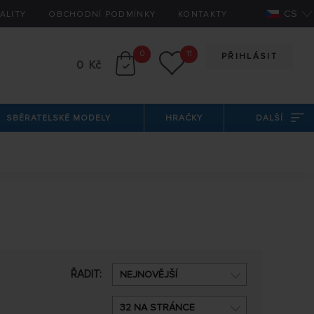
CS
ALITY
OBCHODNÍ PODMÍNKY
KONTAKTY
0
11
PŘIHLÁSIT
0 Kč
SBĚRATELSKÉ MODELY
HRAČKY
DALŠÍ
ŘADIT:
NEJNOVĚJŠÍ
32 NA STRÁNCE