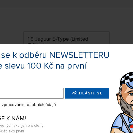
1:8 Jaguar E-Type (Limited
Edition)
te se k odběru NEWSLETTERU
ZLATÝ STŘED
e slevu 100 Kč na první
PŘIHLÁSIT SE
 zpracováním osobních údajů
SE K NÁM!
vřených akcí jen pro členy
DOPRAVA ZDARMA
dět jako první