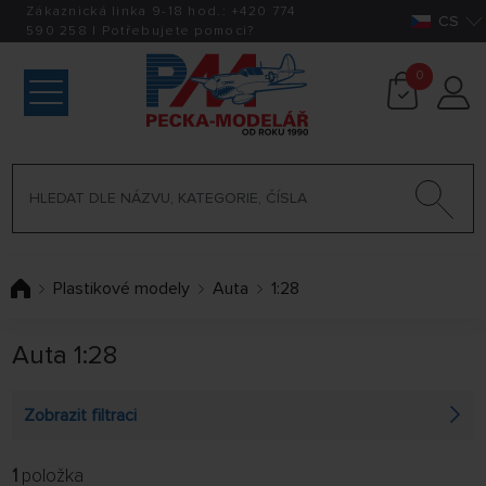
Zákaznická linka 9-18 hod.:
+420
774
CS
590 258
|
Potřebujete pomoci?
0
Plastikové modely
Auta
1:28
Auta 1:28
Zobrazit filtraci
1
položka
FILTROVAT: