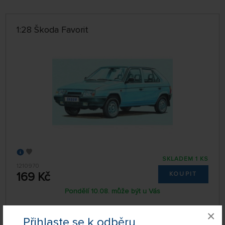
VÝROBCI
1:28 Škoda Favorit
POBOČKA
jen skladem
ŘADIT:
NEJNOVĚJŠÍ
32 NA STRÁNCE
SKLADEM 1 KS
1210970
169 Kč
KOUPIT
Pondělí 10.08. může být u Vás
×
Přihlaste se k odběru