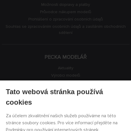
Možnosti dopravy a platby
Průvodce nákupem modelů
Prohlášení o zpracování osobních údajů
Souhlas se zpracováním osobních údajů a zasíláním obchodních
sdělení
PECKA MODELÁŘ
Aktuality
Výrobci modelů
Volná místa
Kontakty
Tato webová stránka používá
Registrace
cookies
Ochrana soukromí
Nastavení cookies
Za účelem zkvalitnění našich služeb používáme na této
Facebook
stránce soubory cookies. Pro více informací přejděte na
Podmínky pro používání internetových stránek
.