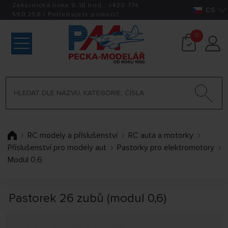
Zákaznická linka 9-18 hod.:
+420
774
CS
590 258
|
Potřebujete pomoci?
0
RC modely a příslušenství
RC auta a motorky
Příslušenství pro modely aut
Pastorky pro elektromotory
Modul 0,6
Pastorek 26 zubů (modul 0,6)