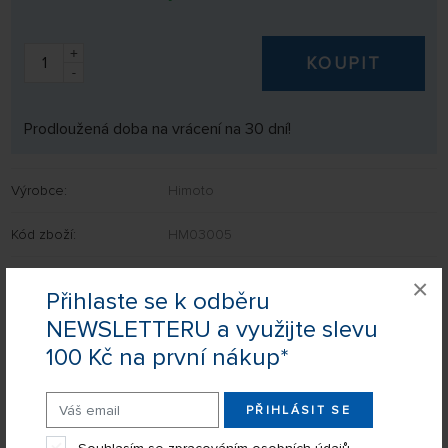
+
KOUPIT
-
Prodloužená doba na vrácení na 30 dní!
Výrobce:
Himoto
Kód zboží:
HM03005
EAN:
4894220003370
×
Přihlaste se k odběru
NEWSLETTERU a využijte slevu
100 Kč na první nákup*
Nevíte si rady s výběrem? Nejsou Vám některé parametry jasné?
Napište nám Váš dotaz a my Vás s odpovědí kontaktujeme.
PŘIHLÁSIT SE
POSLAT DOTAZ