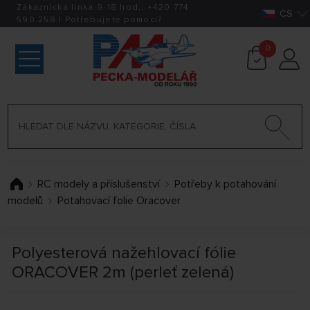
Zákaznická linka 9-18 hod.:
+420
774
CS
590 258
|
Potřebujete pomoci?
0
RC modely a příslušenství
Potřeby k potahování
modelů
Potahovací folie Oracover
Polyesterová nažehlovací fólie
ORACOVER 2m (perleť zelená)