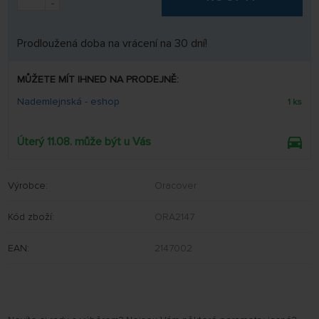
-
Prodloužená doba na vrácení na 30 dní!
MŮŽETE MÍT IHNED NA PRODEJNĚ:
Nademlejnská - eshop
1 ks
Úterý 11.08. může být u Vás
Výrobce:
Oracover
Kód zboží:
ORA2147
EAN:
2147002