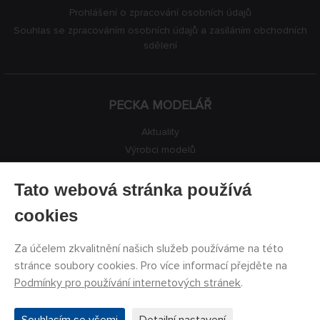
Prohlášení o zpracování osobních údajů
Souhlas se zpracováním osobních údajů a zasíláním obchodních
sdělení
PECKA MODELÁŘ
Aktuality
Výrobci modelů
Volná místa
Kontakty
Tato webová stránka používá
Registrace
cookies
Ochrana soukromí
Nastavení cookies
Za účelem zkvalitnění našich služeb používáme na této
Facebook
stránce soubory cookies. Pro více informací přejděte na
Podmínky pro používání internetových stránek
.
©
PECKA MODELÁŘ s.r.o.
2011 - 2026. Všechna práva