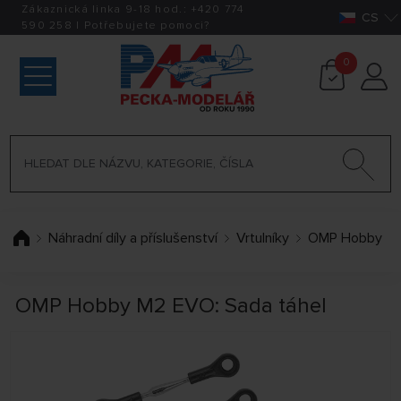
Zákaznická linka 9-18 hod.:
+420
774
CS
590 258
|
Potřebujete pomoci?
0
Náhradní díly a příslušenství
Vrtulníky
OMP Hobby
OMP Hobby M2 EVO: Sada táhel