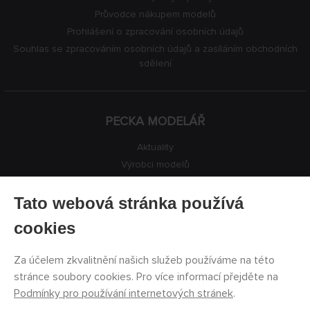
Průvodce nákupem modelů
Prohlášení o zpracování osobních údajů
Souhlas se zpracováním osobních údajů a zasíláním obchodních
sdělení
PECKA MODELÁŘ
Aktuality
Výrobci modelů
Volná místa
Kontakty
Tato webová stránka používá
Registrace
cookies
Ochrana soukromí
Nastavení cookies
Za účelem zkvalitnění našich služeb používáme na této
Facebook
stránce soubory cookies. Pro více informací přejděte na
Podmínky pro používání internetových stránek
.