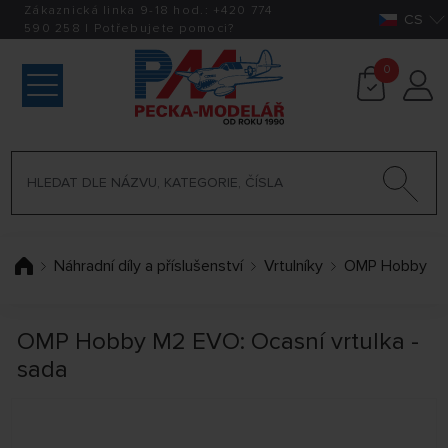
Zákaznická linka 9-18 hod.:
+420
774
CS
590 258
|
Potřebujete pomoci?
0
Náhradní díly a příslušenství
Vrtulníky
OMP Hobby
OMP Hobby M2 EVO: Ocasní vrtulka -
sada