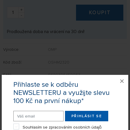
+
KOUPIT
-
Prodloužená doba na vrácení na 30 dní!
Výrobce:
OMP
Kód zboží:
OSHM2320
EAN:
0680306459063
×
Přihlaste se k odběru
NEWSLETTERU a využijte slevu
100 Kč na první nákup*
Nevíte si rady s výběrem? Nejsou Vám některé parametry jasné?
Napište nám Váš dotaz a my Vás s odpovědí kontaktujeme.
PŘIHLÁSIT SE
POSLAT DOTAZ
Souhlasím se zpracováním osobních údajů