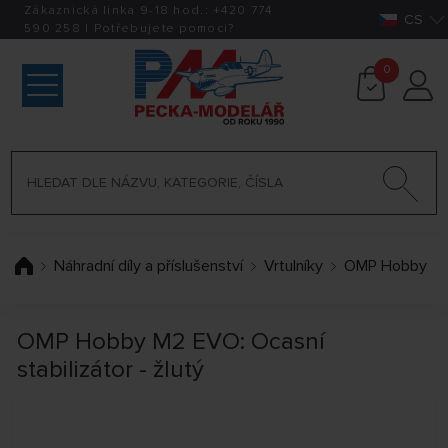
Zákaznická linka 9-18 hod.:
+420
774
CS
590 258
|
Potřebujete pomoci?
0
Náhradní díly a příslušenství
Vrtulníky
OMP Hobby
OMP Hobby M2 EVO: Ocasní
stabilizátor - žlutý