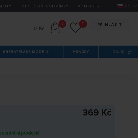
CS
ALITY
OBCHODNÍ PODMÍNKY
KONTAKTY
0
11
PŘIHLÁSIT
0 Kč
SBĚRATELSKÉ MODELY
HRAČKY
DALŠÍ
369 Kč
 centrální prodejně