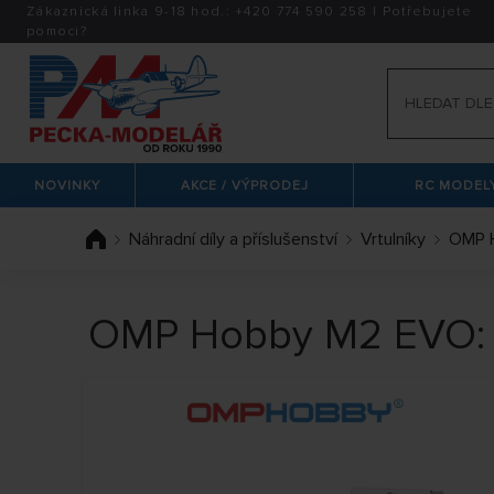
Zákaznická linka 9-18 hod.:
+420
774 590 258
|
Potřebujete
pomoci?
NOVINKY
AKCE / VÝPRODEJ
RC MODELY
Náhradní díly a příslušenství
Vrtulníky
OMP 
OMP Hobby M2 EVO: 