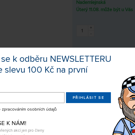
Nademlejnská
Úterý 11.08. může být u Vás
+
-
Prodloužená doba na vrácení
te se k odběru NEWSLETTERU
e slevu 100 Kč na první
Výrobce:
OMP
Kód zboží:
OSHM2301
PŘIHLÁSIT SE
EAN:
068030645
 zpracováním osobních údajů
Sdílejte produkt na:
SE K NÁM!
vřených akcí jen pro členy