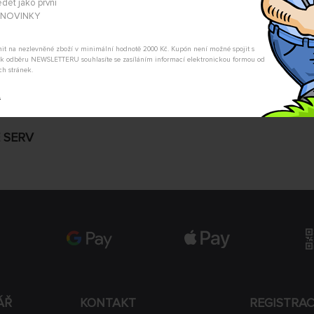
dět jako první
Nevíte si rady s výběrem? Nejso
A NOVINKY
my Vás s odpovědí kontaktujeme
POSLAT DOTAZ
tnit na nezlevněné zboží v minimální hodnotě 2000 Kč. Kupón není možné spojit s
m k odběru NEWSLETTERU souhlasíte se zasíláním informací elektronickou formou od
ch stránek.
t
 SERV
ÁŘ
KONTAKT
REGISTRA