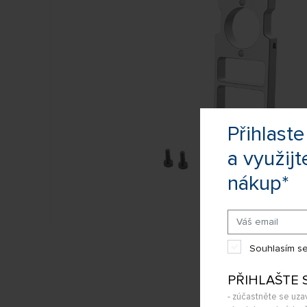
Přihlas
a využijt
nákup*
Souhlasím se
PŘIHLAŠTE 
- zúčastněte se uza