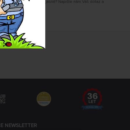
u Vám některé parametry jasné? Napište nám Váš dotaz a
.
CE NEWSLETTER