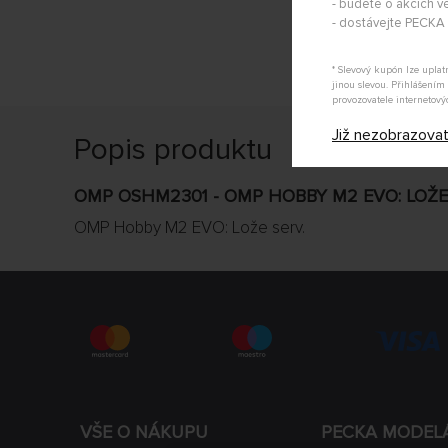
- budete o akcích vě
- dostávejte PECK
* Slevový kupón lze upla
jinou slevou. Přihlášení
provozovatele internetový
Již nezobrazova
Popis produktu
OMP OSHM2301 - OMP HOBBY M2 EVO: LOŽE
OMP Hobby M2 EVO: Lože serv.
VŠE O NÁKUPU
PECKA MODEL