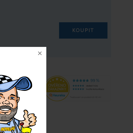
KOUPIT
 na 30 dní!
×
9308