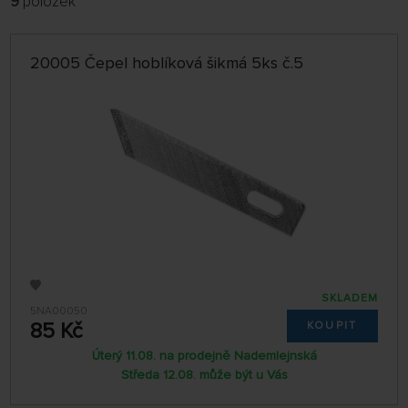
9
položek
FILTROVAT:
ŘADIT:
ABECEDNĚ
jen skladem
20005 Čepel hoblíková šikmá 5ks č.5
64 NA STRÁNCE
SKLADEM
5NA00050
85 Kč
KOUPIT
Úterý 11.08. na prodejně Nademlejnská
Středa 12.08. může být u Vás