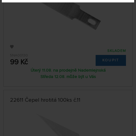
SKLADEM
5NA00130
99 Kč
KOUPIT
Úterý 11.08. na prodejně Nademlejnská
Středa 12.08. může být u Vás
22611 Čepel hrotitá 100ks č.11