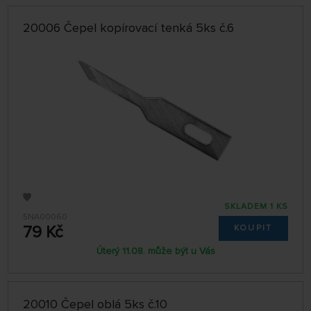
20006 Čepel kopírovací tenká 5ks č.6
SKLADEM 1 KS
5NA00060
79 Kč
KOUPIT
Úterý 11.08. může být u Vás
20010 Čepel oblá 5ks č.10