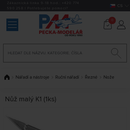
Zákaznická linka 9-18 hod.:
+420
774
CS
590 258
|
Potřebujete pomoci?
0
Nářadí a nástroje
Ruční nářadí
Řezné
Nože
Nůž malý K1 (1ks)