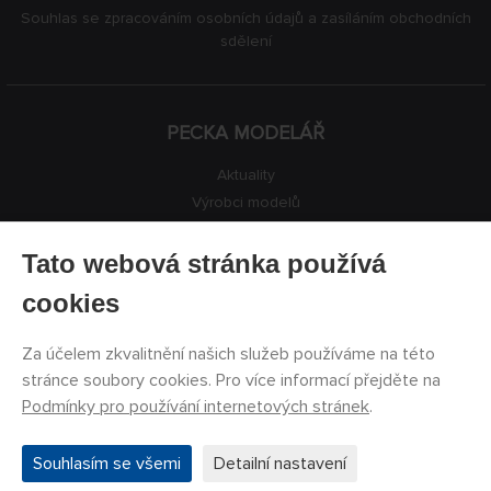
Souhlas se zpracováním osobních údajů a zasíláním obchodních
sdělení
PECKA MODELÁŘ
Aktuality
Výrobci modelů
Volná místa
Kontakty
Tato webová stránka používá
Registrace
cookies
Ochrana soukromí
Nastavení cookies
Za účelem zkvalitnění našich služeb používáme na této
Facebook
stránce soubory cookies. Pro více informací přejděte na
Podmínky pro používání internetových stránek
.
©
PECKA MODELÁŘ s.r.o.
2011 - 2026. Všechna práva
Souhlasím se všemi
Detailní nastavení
vyhrazena