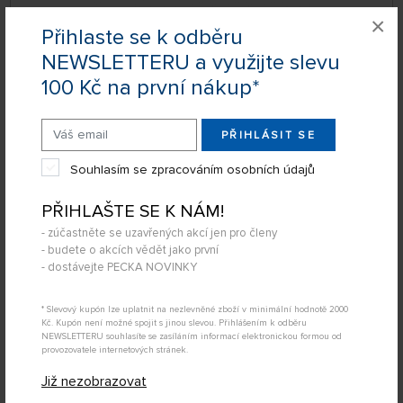
×
Přihlaste se k odběru
NEWSLETTERU a využijte slevu
100 Kč na první nákup*
PŘIHLÁSIT SE
Souhlasím se zpracováním osobních údajů
SKLADEM 1 KS
PŘIHLAŠTE SE K NÁM!
5NA00120
75 Kč
KOUPIT
- zúčastněte se uzavřených akcí jen pro členy
- budete o akcích vědět jako první
Úterý 11.08. může být u Vás
- dostávejte PECKA NOVINKY
* Slevový kupón lze uplatnit na nezlevněné zboží v minimální hodnotě 2000
20017 Čepel hoblíková 5ks č.17
Kč. Kupón není možné spojit s jinou slevou. Přihlášením k odběru
NEWSLETTERU souhlasíte se zasíláním informací elektronickou formou od
provozovatele internetových stránek.
Již nezobrazovat