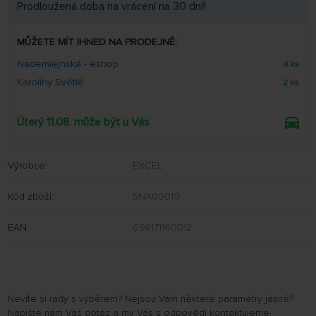
Prodloužená doba na vrácení na 30 dní!
MŮŽETE MÍT IHNED NA PRODEJNĚ:
Nademlejnská - eshop
4 ks
Karolíny Světlé
2 ks
Úterý 11.08. může být u Vás
Výrobce:
EXCEL
Kód zboží:
5NA00010
EAN:
098171160012
Nevíte si rady s výběrem? Nejsou Vám některé parametry jasné?
Napište nám Váš dotaz a my Vás s odpovědí kontaktujeme.