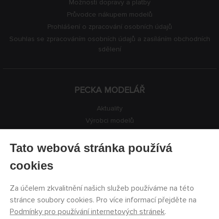
Možnosti dopravy a platby
Průvodce nákupem modelů
Prohlášení o zpracování osobních údajů
Souhlas se zpracováním osobních údajů a zasíláním obchodních
sdělení
PECKA MODELÁŘ
Aktuality
Výrobci modelů
Volná místa
Kontakty
Tato webová stránka používá
Registrace
cookies
Ochrana soukromí
Nastavení cookies
Za účelem zkvalitnění našich služeb používáme na této
Facebook
stránce soubory cookies. Pro více informací přejděte na
Podmínky pro používání internetových stránek
.