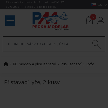
Zákaznická linka 9-18 hod.:
+420
774
CS
590 258
|
Potřebujete pomoci?
0
RC modely a příslušenství
Příslušenství
Lyže
Přistávací lyže, 2 kusy