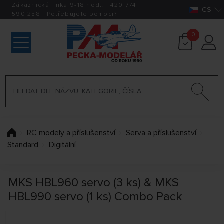
Zákaznická linka 9-18 hod.:
+420
774
CS
590 258
|
Potřebujete pomoci?
0
RC modely a příslušenství
Serva a příslušenství
Standard
Digitální
MKS HBL960 servo (3 ks) & MKS
HBL990 servo (1 ks) Combo Pack