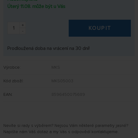
Úterý 11.08. může být u Vás
+
KOUPIT
-
Prodloužená doba na vrácení na 30 dní!
Výrobce:
MKS
Kód zboží:
MKS05003
EAN:
8596450075689
Nevíte si rady s výběrem? Nejsou Vám některé parametry jasné?
Napište nám Váš dotaz a my Vás s odpovědí kontaktujeme.