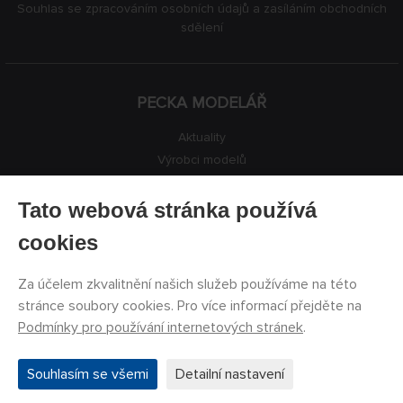
Souhlas se zpracováním osobních údajů a zasíláním obchodních
sdělení
PECKA MODELÁŘ
Aktuality
Výrobci modelů
Volná místa
Kontakty
Tato webová stránka používá
Registrace
cookies
Ochrana soukromí
Nastavení cookies
Za účelem zkvalitnění našich služeb používáme na této
Facebook
stránce soubory cookies. Pro více informací přejděte na
Podmínky pro používání internetových stránek
.
©
PECKA MODELÁŘ s.r.o.
2011 - 2026. Všechna práva
Souhlasím se všemi
Detailní nastavení
vyhrazena