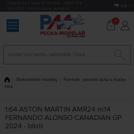
Zákaznická linka 9-18 hod.:
+420
774
CS
590 258
|
Potřebujete pomoci?
0
Sběratelské modely
Formule, závodní auta a trucky
1:64
1:64 ASTON MARTIN AMR24 nr.14
FERNANDO ALONSO CANADIAN GP
2024 - blistr