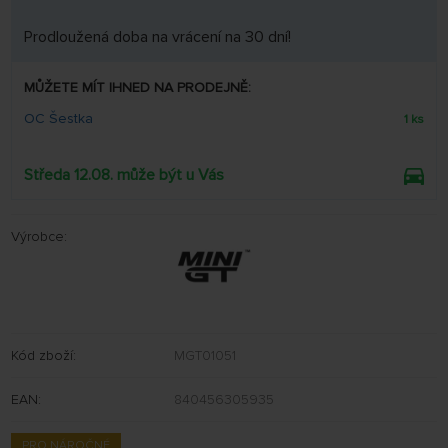
Prodloužená doba na vrácení na 30 dní!
MŮŽETE MÍT IHNED NA PRODEJNĚ:
OC Šestka
1 ks
Středa 12.08. může být u Vás
Výrobce:
Kód zboží:
MGT01051
EAN:
840456305935
PRO NÁROČNÉ