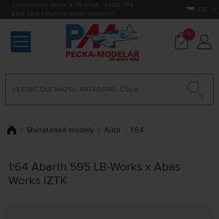
Zákaznická linka 9-18 hod.:
+420
774
CS
590 258
|
Potřebujete pomoci?
0
Sběratelské modely
Auta
1:64
1:64 Abarth 595 LB-Works x Abas
Works IZTK