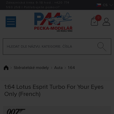
Zákaznická linka 9-18 hod.:
+420
774
CS
590 258
|
Potřebujete pomoci?
0
Sběratelské modely
Auta
1:64
1:64 Lotus Esprit Turbo For Your Eyes
Only (French)