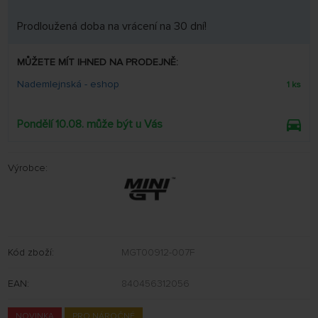
Prodloužená doba na vrácení na 30 dní!
MŮŽETE MÍT IHNED NA PRODEJNĚ:
Nademlejnská - eshop
1 ks
Pondělí 10.08. může být u Vás
Výrobce:
Kód zboží:
MGT00912-007F
EAN:
840456312056
NOVINKA
PRO NÁROČNÉ