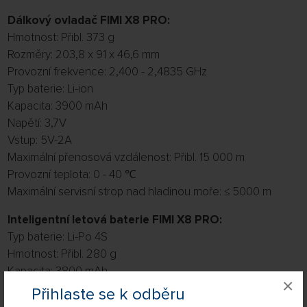
Dálkový ovladač FIMI X8 PRO:
Hmotnost: Přibl. 373 g
Rozměry: 203,8 x 91 x 46,6 mm
Provozní frekvence: 2,400 - 2,4835 GHz
Typ baterie: Li-ion
Kapacita: 3900 mAh
Napětí: 3,7V
Vstup: 5V-2A
Maximální přenosová vzdálenost: Přibl. 15 000 m
Provozní teplota: 0 - 40 ℃
Maximální servisní strop nad hladinou moře: ≤ 5000 m
Inteligentní letová baterie FIMI X8 PRO:
Typ baterie: Li-Po 4S
Hmotnost: Přibl. 280 g
Kapacita: 3800 mAh
×
Napětí: 15,4V
Přihlaste se k odběru
Omezené napětí: 17,6V