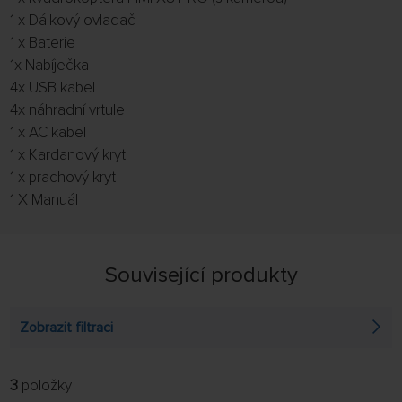
1 x Dálkový ovladač
1 x Baterie
1x Nabíječka
4x USB kabel
4x náhradní vrtule
1 x AC kabel
1 x Kardanový kryt
1 x prachový kryt
1 X Manuál
Související produkty
Zobrazit filtraci
3
položky
FILTROVAT:
ŘADIT: