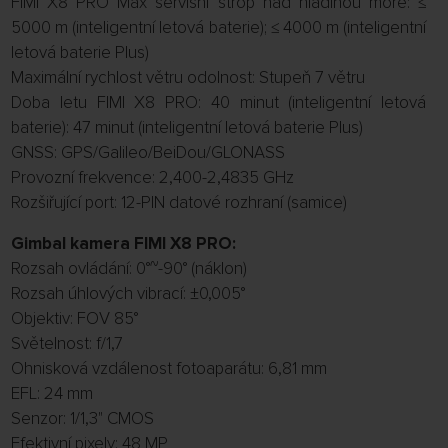
FIMI X8 PRO Max servisní strop nad hladinou moře: ≤
5000 m (inteligentní letová baterie); ≤ 4000 m (inteligentní
letová baterie Plus)
Maximální rychlost větru odolnost: Stupeň 7 větru
Doba letu FIMI X8 PRO: 40 minut (inteligentní letová
baterie): 47 minut (inteligentní letová baterie Plus)
GNSS: GPS/Galileo/BeiDou/GLONASS
Provozní frekvence: 2,400-2,4835 GHz
Rozšiřující port: 12-PIN datové rozhraní (samice)
Gimbal kamera FIMI X8 PRO:
Rozsah ovládání: 0°~-90° (náklon)
Rozsah úhlových vibrací: ±0,005°
Objektiv: FOV 85°
Světelnost: f/1,7
Ohnisková vzdálenost fotoaparátu: 6,81 mm
EFL: 24 mm
Senzor: 1/1,3" CMOS
Efektivní pixely: 48 MP