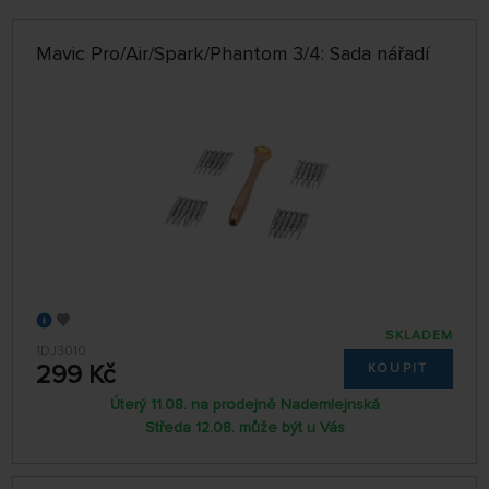
ABECEDNĚ
jen skladem
Mavic Pro/Air/Spark/Phantom 3/4: Sada nářadí
64 NA STRÁNCE
SKLADEM
1DJ3010
299 Kč
KOUPIT
Úterý 11.08. na prodejně Nademlejnská
Středa 12.08. může být u Vás