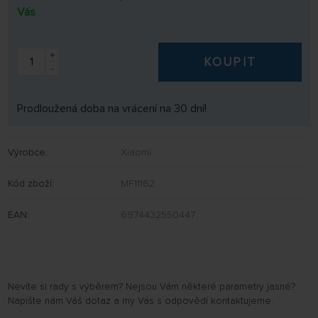
Vás
+
KOUPIT
-
Prodloužená doba na vrácení na 30 dní!
Výrobce:
Xiaomi
Kód zboží:
MF11162
EAN:
6974432550447
Nevíte si rady s výběrem? Nejsou Vám některé parametry jasné?
Napište nám Váš dotaz a my Vás s odpovědí kontaktujeme.