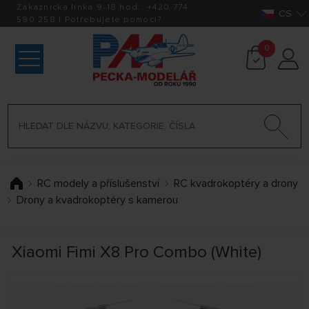
Zákaznická linka 9-18 hod.:
+420
774
CS
590 258
|
Potřebujete pomoci?
0
RC modely a příslušenství
RC kvadrokoptéry a drony
Drony a kvadrokoptéry s kamerou
Xiaomi Fimi X8 Pro Combo (White)