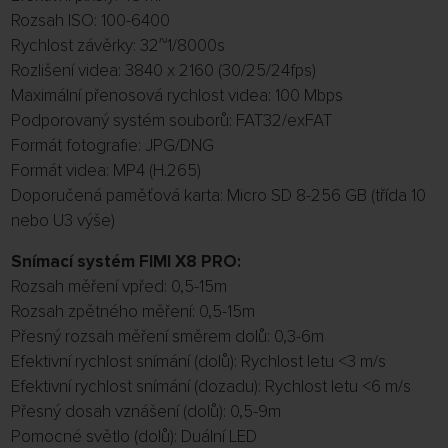
Rozsah ISO: 100-6400
Rychlost závěrky: 32~1/8000s
Rozlišení videa: 3840 x 2160 (30/25/24fps)
Maximální přenosová rychlost videa: 100 Mbps
Podporovaný systém souborů: FAT32/exFAT
Formát fotografie: JPG/DNG
Formát videa: MP4 (H.265)
Doporučená paměťová karta: Micro SD 8-256 GB (třída 10
nebo U3 výše)
Snímací systém FIMI X8 PRO:
Rozsah měření vpřed: 0,5-15m
Rozsah zpětného měření: 0,5-15m
Přesný rozsah měření směrem dolů: 0,3-6m
Efektivní rychlost snímání (dolů): Rychlost letu <3 m/s
Efektivní rychlost snímání (dozadu): Rychlost letu <6 m/s
Přesný dosah vznášení (dolů): 0,5-9m
Pomocné světlo (dolů): Duální LED