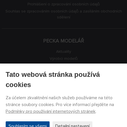
Prohlášení o zpracování osobních údajů
Souhlas se zpracováním osobních údajů a zasíláním obchodních
sdělení
PECKA MODELÁŘ
Aktuality
Výrobci modelů
Volná místa
Kontakty
Tato webová stránka používá
Registrace
cookies
Ochrana soukromí
Nastavení cookies
Za účelem zkvalitnění našich služeb používáme na této
Facebook
stránce soubory cookies. Pro více informací přejděte na
Podmínky pro používání internetových stránek
.
©
PECKA MODELÁŘ s.r.o.
2011 - 2026. Všechna práva
Souhlasím se všemi
Detailní nastavení