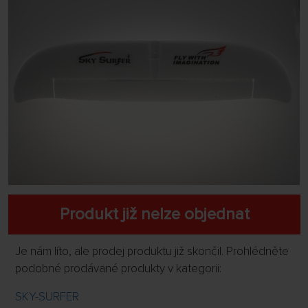
Produkt již nelze objednat
Je nám líto, ale prodej produktu již skončil. Prohlédněte
podobné prodávané produkty v kategorii:
SKY-SURFER