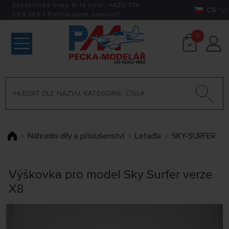
Zákaznická linka 9-18 hod.:
+420
774
CS
590 258
|
Potřebujete pomoci?
0
Náhradní díly a příslušenství
Letadla
SKY-SURFER
Výškovka pro model Sky Surfer verze
X8