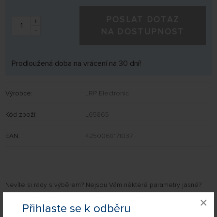
POSLAT DOTAZ
+
-
NA DOSTUPNOST
Prodloužená doba na vrácení na 30 dní!
Výrobce:
LRP Electronic
Kód zboží:
L65865
EAN:
4250068171037
Nevíte si rady s výběrem? Nejsou Vám některé parametry jasné?
Napište nám Váš dotaz a my Vás s odpovědí kontaktujeme.
×
Chcete dostat upozornění ve chvíli, kdy produkt bude k dispozici?
Přihlaste se k odběru
Stačí vyplnit formulář a náš hlídací pes Vám dá vědět.