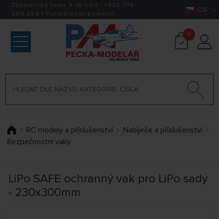
Zákaznická linka 9-18 hod.:
+420
774
CS
590 258
|
Potřebujete pomoci?
0
RC modely a příslušenství
Nabíječe a příslušenství
Bezpečnostní vaky
LiPo SAFE ochranný vak pro LiPo sady
- 230x300mm