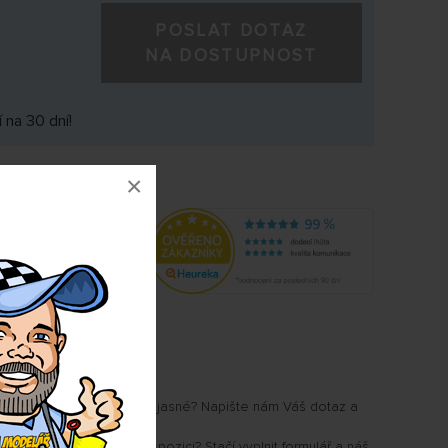
POSLAT DOTAZ
NA DOSTUPNOST
 na 30 dní!
×
ic
8754
u Vám některé parametry jasné? Napište nám Váš dotaz a
.
i, kdy produkt bude k dispozici? Stačí vyplnit formulář a náš