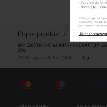
- budete o akcích vě
- dostávejte PECK
* Slevový kupón lze upla
jinou slevou. Přihlášení
provozovatele internetový
Popis produktu
Již nezobrazova
LRP ELECTRONIC L430170 - CCL BATTERY ZÁ
65G
CCL Battery závaží - 97x47x1,65mm - 65g.
VŠE O NÁKUPU
PECKA MODEL