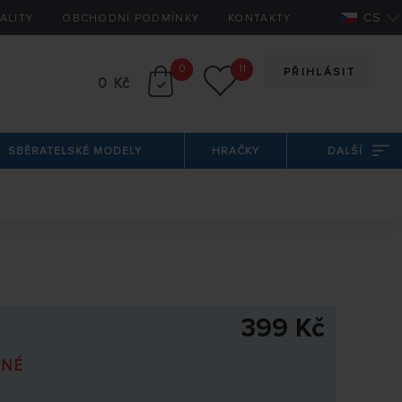
CS
ALITY
OBCHODNÍ PODMÍNKY
KONTAKTY
0
11
PŘIHLÁSIT
0 Kč
SBĚRATELSKÉ MODELY
HRAČKY
DALŠÍ
399 Kč
PNÉ