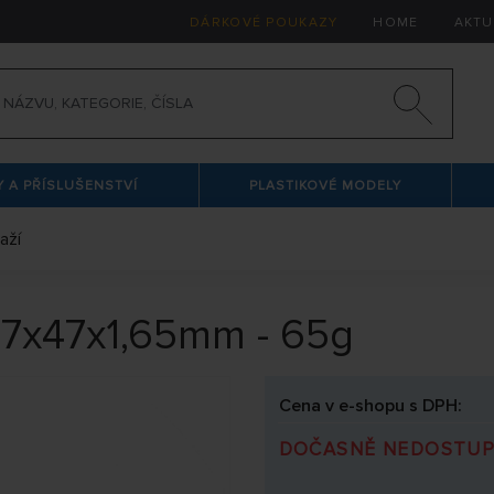
DÁRKOVÉ POUKAZY
HOME
AKTU
 A PŘÍSLUŠENSTVÍ
PLASTIKOVÉ MODELY
aží
 97x47x1,65mm - 65g
Cena v e-shopu s DPH:
DOČASNĚ NEDOSTU