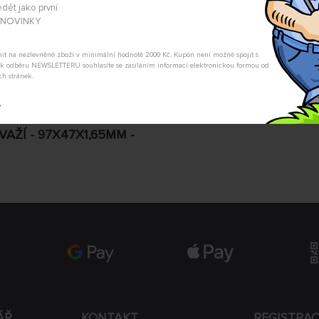
dět jako první
hlídací pes Vám dá vědět.
A NOVINKY
POSLAT DOTAZ
tnit na nezlevněné zboží v minimální hodnotě 2000 Kč. Kupón není možné spojit s
m k odběru NEWSLETTERU souhlasíte se zasíláním informací elektronickou formou od
ch stránek.
t
VAŽÍ - 97X47X1,65MM -
ÁŘ
KONTAKT
REGISTRA