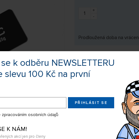
+
-
Prodloužená doba na vrácení
te se k odběru NEWSLETTERU
Výrobce:
LRP Electron
e slevu 100 Kč na první
Kód zboží:
L430170
EAN:
425006816
PŘIHLÁSIT SE
Sdílejte produkt na:
 zpracováním osobních údajů
Nevíte si rady s výběrem? Nejso
SE K NÁM!
my Vás s odpovědí kontaktujeme
vřených akcí jen pro členy
Chcete dostat upozornění ve chvíl