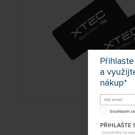
Přihlas
a využijt
nákup*
Souhlasím se
PŘIHLAŠTE 
- zúčastněte se uza