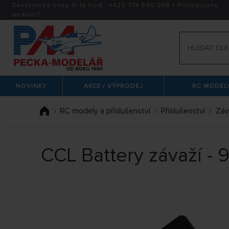
Zákaznická linka 9-18 hod.:
+420
774 590 258
|
Potřebujete
pomoci?
NOVINKY
AKCE / VÝPRODEJ
RC MODELY
RC modely a příslušenství
Příslušenství
Záv
CCL Battery závaží -