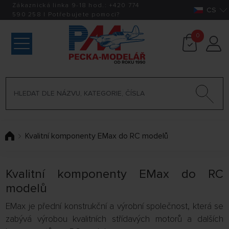
Zákaznická linka 9-18 hod.:
+420
774
CS
590 258
|
Potřebujete pomoci?
0
Kvalitní komponenty EMax do RC modelů
Kvalitní komponenty EMax do RC
modelů
EMax je přední konstrukční a výrobní společnost, která se
zabývá výrobou kvalitních střídavých motorů a dalších