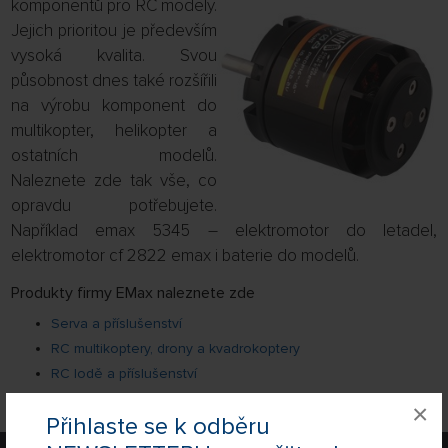
komponentů pro RC modely.
Jejich prioritou je především
vysoká kvalita. Svou
působnost dnes také rozšířili
na výrobu komponent do
multikopter, helikopter a
ostatních modelů.
Naleznete zde tak vše, co
opravdu potřebujete.
Například emax 5345 – elektromotor do letadel,
elektromotor cf 2822 emax i baterie do modelů.
Produkty firmy EMax naleznete zde
Serva a příslušenství
RC multikoptery, drony a kvadrokoptery
RC lodě a příslušenství
Regulátory otáček a spínače
×
Přihlaste se k odběru