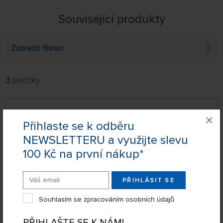
Související produkty
Zobrazit filtraci
3
položky
FILTROVAT:
ŘADIT:
ABECEDNĚ
jen skladem
Klima elektrický palník (25 ks)
×
64 NA STRÁNCE
Přihlaste se k odběru
NEWSLETTERU a využijte slevu
100 Kč na první nákup*
PŘIHLÁSIT SE
Souhlasím se zpracováním osobních údajů
PŘIHLAŠTE SE K NÁM!