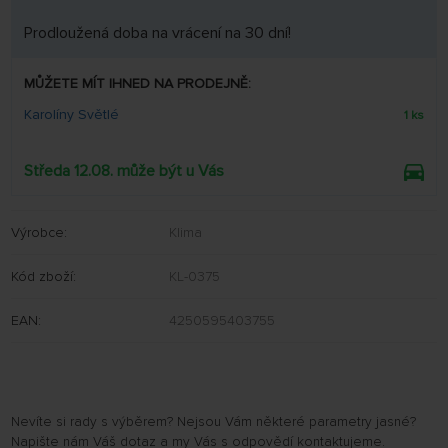
Prodloužená doba na vrácení na 30 dní!
MŮŽETE MÍT IHNED NA PRODEJNĚ:
Karolíny Světlé
1 ks
Středa 12.08. může být u Vás
Výrobce:
Klima
Kód zboží:
KL-0375
EAN:
4250595403755
Nevíte si rady s výběrem? Nejsou Vám některé parametry jasné?
Napište nám Váš dotaz a my Vás s odpovědí kontaktujeme.