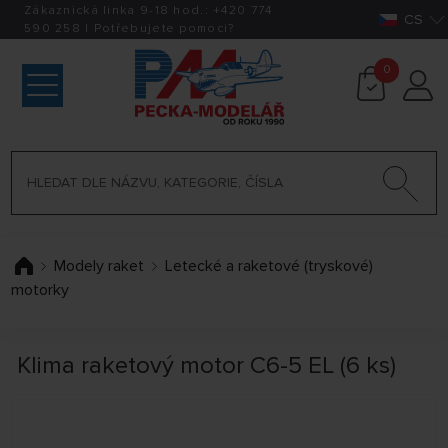
Zákaznická linka 9-18 hod.:
+420
774
CS
590 258
|
Potřebujete pomoci?
0
Modely raket
Letecké a raketové (tryskové)
motorky
Klima raketový motor C6-5 EL (6 ks)