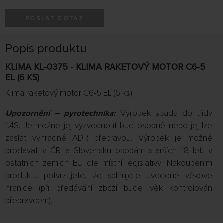
POSLAT DOTAZ
Popis produktu
KLIMA KL-0375 - KLIMA RAKETOVÝ MOTOR C6-5
EL (6 KS)
Klima raketový motor C6-5 EL (6 ks).
Upozornění – pyrotechnika:
Výrobek spadá do třídy
1.4S. Je možné jej vyzvednout buď osobně nebo jej lze
zaslat výhradně ADR přepravou. Výrobek je možné
prodávat v ČR a Slovensku osobám starších 18 let, v
ostatních zemích EU dle místní legislativy! Nakoupením
produktu potvrzujete, že splňujete uvedené věkové
hranice (při předávání zboží bude věk kontrolován
přepravcem).