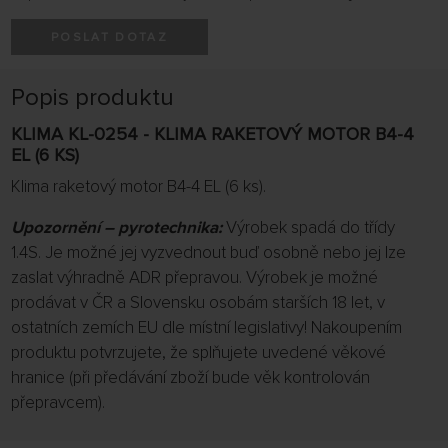
POSLAT DOTAZ
Popis produktu
KLIMA KL-0254 - KLIMA RAKETOVÝ MOTOR B4-4
EL (6 KS)
Klima raketový motor B4-4 EL (6 ks).
Upozornění – pyrotechnika:
Výrobek spadá do třídy
1.4S. Je možné jej vyzvednout buď osobně nebo jej lze
zaslat výhradně ADR přepravou. Výrobek je možné
prodávat v ČR a Slovensku osobám starších 18 let, v
ostatních zemích EU dle místní legislativy! Nakoupením
produktu potvrzujete, že splňujete uvedené věkové
hranice (při předávání zboží bude věk kontrolován
přepravcem).