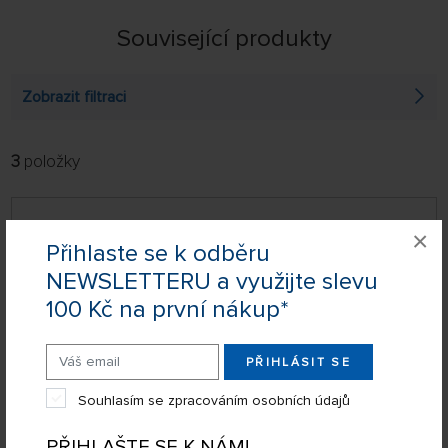
Související produkty
Zobrazit filtraci
3
položky
FILTROVAT:
ŘADIT:
ABECEDNĚ
jen skladem
Klima elektrický palník (25 ks)
×
64 NA STRÁNCE
Přihlaste se k odběru
NEWSLETTERU a využijte slevu
100 Kč na první nákup*
PŘIHLÁSIT SE
Souhlasím se zpracováním osobních údajů
PŘIHLAŠTE SE K NÁM!