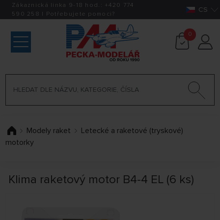
Zákaznická linka 9-18 hod.:
+420
774
CS
590 258
|
Potřebujete pomoci?
0
Modely raket
Letecké a raketové (tryskové)
motorky
Klima raketový motor B4-4 EL (6 ks)