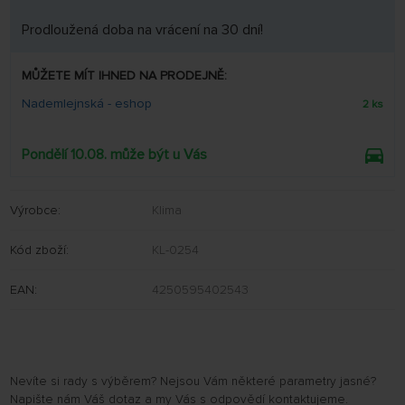
Prodloužená doba na vrácení na 30 dní!
MŮŽETE MÍT IHNED NA PRODEJNĚ:
Nademlejnská - eshop
2 ks
Pondělí 10.08. může být u Vás
Výrobce:
Klima
Kód zboží:
KL-0254
EAN:
4250595402543
Nevíte si rady s výběrem? Nejsou Vám některé parametry jasné?
Napište nám Váš dotaz a my Vás s odpovědí kontaktujeme.