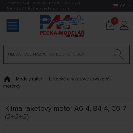
Zákaznická linka 9-18 hod.:
+420
774
CS
590 258
|
Potřebujete pomoci?
0
Modely raket
Letecké a raketové (tryskové)
motorky
Klima raketový motor A6-4, B4-4, C6-7
(2+2+2)