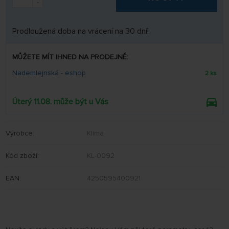
-
Prodloužená doba na vrácení na 30 dní!
MŮŽETE MÍT IHNED NA PRODEJNĚ:
Nademlejnská - eshop
2 ks
Úterý 11.08. může být u Vás
Výrobce:
Klima
Kód zboží:
KL-0092
EAN:
4250595400921