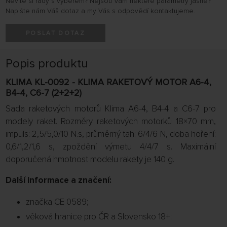
Nevíte si rady s výběrem? Nejsou Vám některé parametry jasné?
Napište nám Váš dotaz a my Vás s odpovědí kontaktujeme.
POSLAT DOTAZ
Popis produktu
KLIMA KL-0092 - KLIMA RAKETOVÝ MOTOR A6-4,
B4-4, C6-7 (2+2+2)
Sada raketových motorů Klima A6-4, B4-4 a C6-7 pro
modely raket. Rozměry raketových motorků 18×70 mm,
impuls: 2,5/5,0/10 N.s, průměrný tah: 6/4/6 N, doba hoření:
0,6/1,2/1,6 s, zpoždění výmetu 4/4/7 s. Maximální
doporučená hmotnost modelu rakety je 140 g.
Další informace a značení:
značka CE 0589;
věková hranice pro ČR a Slovensko 18+;