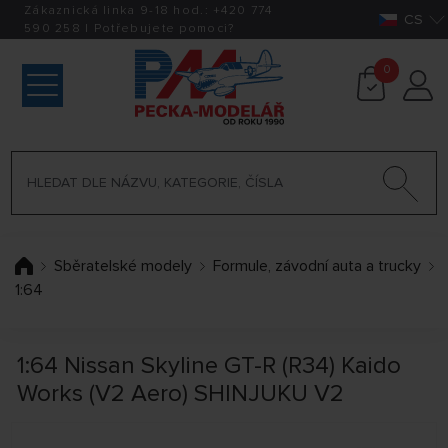
Zákaznická linka 9-18 hod.:
+420
774
CS
590 258
|
Potřebujete pomoci?
0
Sběratelské modely
Formule, závodní auta a trucky
1:64
1:64 Nissan Skyline GT-R (R34) Kaido
Works (V2 Aero) SHINJUKU V2