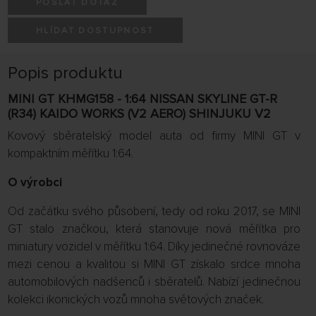
POSLAT DOTAZ
HLÍDAT DOSTUPNOST
Popis produktu
MINI GT KHMG158 - 1:64 NISSAN SKYLINE GT-R
(R34) KAIDO WORKS (V2 AERO) SHINJUKU V2
Kovový sběratelský model auta od firmy MINI GT v
kompaktním měřítku 1:64.
O výrobci
Od začátku svého působení, tedy od roku 2017, se MINI
GT stalo značkou, která stanovuje nová měřítka pro
miniatury vozidel v měřítku 1:64. Díky jedinečné rovnováze
mezi cenou a kvalitou si MINI GT získalo srdce mnoha
automobilových nadšenců i sběratelů. Nabízí jedinečnou
kolekci ikonických vozů mnoha světových značek.