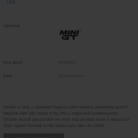
1:64
Výrobce:
Kód zboží:
KHMG158
EAN:
810152146941
Nevíte si rady s výběrem? Nejsou Vám některé parametry jasné?
Napište nám Váš dotaz a my Vás s odpovědí kontaktujeme.
Chcete dostat upozornění ve chvíli, kdy produkt bude k dispozici?
Stačí vyplnit formulář a náš hlídací pes Vám dá vědět.