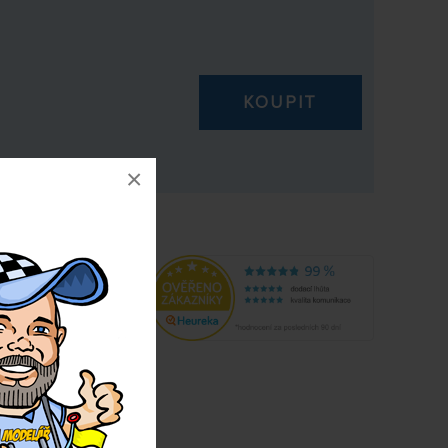
KOUPIT
 na 30 dní!
×
033
7113