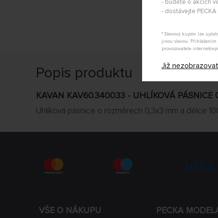
- budete o akcích vě
- dostávejte PECK
* Slevový kupón lze upla
jinou slevou. Přihlášení
provozovatele internetový
Již nezobrazova
Popis produktu
KAVAN KAV60.340033 - UHLÍKOVÁ PÁSNICE 
Uhlíková pásnice o rozměrech 0,3x3 mm a délce 1
VŠE O NÁKUPU
PECKA MODEL