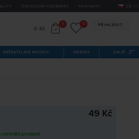
CS
ALITY
OBCHODNÍ PODMÍNKY
KONTAKTY
0
11
PŘIHLÁSIT
0 Kč
SBĚRATELSKÉ MODELY
HRAČKY
DALŠÍ
49 Kč
 centrální prodejně