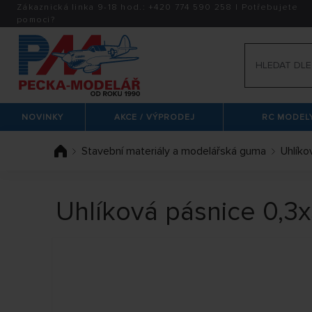
Zákaznická linka 9-18 hod.:
+420
774 590 258
|
Potřebujete
pomoci?
NOVINKY
AKCE / VÝPRODEJ
RC MODELY
Stavební materiály a modelářská guma
Uhlíko
Uhlíková pásnice 0,