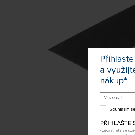
Přihlas
a využijt
nákup*
Souhlasím se
PŘIHLAŠTE 
- zúčastněte se uza