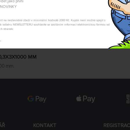
dět jako první
Nevíte si rady s výběrem? Nejso
A NOVINKY
my Vás s odpovědí kontaktujeme
POSLAT DOTAZ
tnit na nezlevněné zboží v minimální hodnotě 2000 Kč. Kupón není možné spojit s
m k odběru NEWSLETTERU souhlasíte se zasíláním informací elektronickou formou od
ch stránek.
t
0,3X3X1000 MM
000 mm.
ÁŘ
KONTAKT
REGISTRA