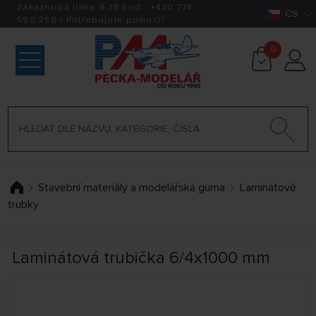
Zákaznická linka 9-18 hod.:
+420
774
CS
590 258
|
Potřebujete pomoci?
0
Stavební materiály a modelářská guma
Laminátové
trubky
Laminátová trubička 6/4x1000 mm