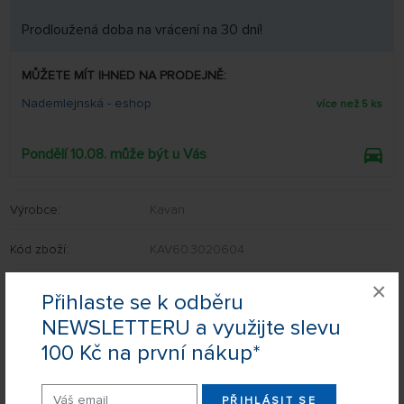
Prodloužená doba na vrácení na 30 dní!
MŮŽETE MÍT IHNED NA PRODEJNĚ:
Nademlejnská - eshop
více než 5 ks
Pondělí 10.08. může být u Vás
Výrobce:
Kavan
Kód zboží:
KAV60.3020604
×
EAN:
8596450036598
Přihlaste se k odběru
NEWSLETTERU a využijte slevu
100 Kč na první nákup*
Nevíte si rady s výběrem? Nejsou Vám některé parametry jasné?
Napište nám Váš dotaz a my Vás s odpovědí kontaktujeme.
PŘIHLÁSIT SE