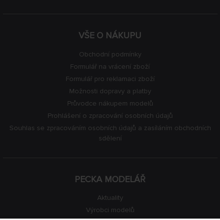
VŠE O NÁKUPU
Obchodní podmínky
Formulář na vrácení zboží
Formulář pro reklamaci zboží
Možnosti dopravy a platby
Průvodce nákupem modelů
Prohlášení o zpracování osobních údajů
Souhlas se zpracováním osobních údajů a zasíláním obchodních
sdělení
PECKA MODELÁŘ
Aktuality
Výrobci modelů