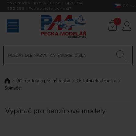
Zákaznická linka 9-18 hod.:
+420
774
CS
590 258
|
Potřebujete pomoci?
0
RC modely a příslušenství
Ostatní elektronika
Spínače
Vypínač pro benzínové modely