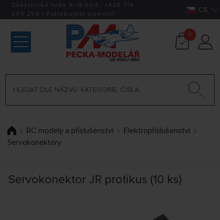
Zákaznická linka 9-18 hod.:
+420
774
CS
590 258
|
Potřebujete pomoci?
0
RC modely a příslušenství
Elektropříslušenství
Servokonektory
Servokonektor JR protikus (10 ks)