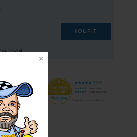
s
KOUPIT
 na 30 dní!
×
4942