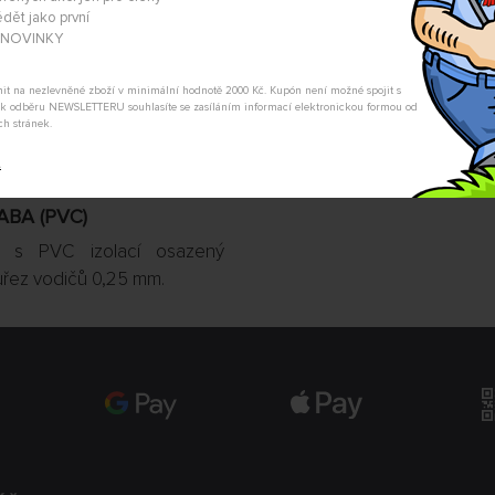
Nevíte si rady s výběrem? Nejso
dět jako první
my Vás s odpovědí kontaktujeme
A NOVINKY
POSLAT DOTAZ
tnit na nezlevněné zboží v minimální hodnotě 2000 Kč. Kupón není možné spojit s
m k odběru NEWSLETTERU souhlasíte se zasíláním informací elektronickou formou od
ch stránek.
t
ABA (PVC)
 s PVC izolací osazený
ůřez vodičů 0,25 mm.