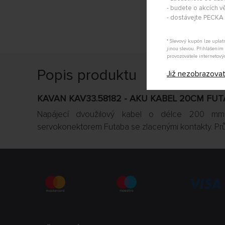
- budete o akcích vě
- dostávejte PECK
* Slevový kupón lze upla
jinou slevou. Přihlášení
provozovatele internetový
Popis produktu
Již nezobrazova
KAVAN KAV33.58182 - AKU KABEL 20CM FUT
Napájecí dvoužilový kabel o délce 200 mm
servokonektorem Futaba se zlacenými kontakty. Pr