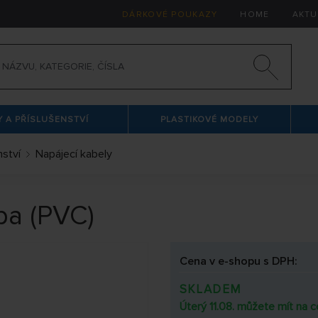
DÁRKOVÉ POUKAZY
HOME
AKTU
 A PŘÍSLUŠENSTVÍ
PLASTIKOVÉ MODELY
nství
Napájecí kabely
ba (PVC)
Cena v e-shopu s DPH:
SKLADEM
Úterý 11.08. můžete mít na c