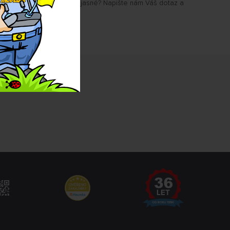
u Vám některé parametry jasné? Napište nám Váš dotaz a
.