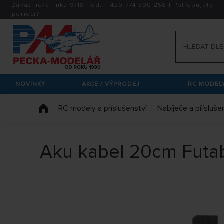
Zákaznická linka 9-18 hod.:
+420
774 590 258
|
Potřebujete
pomoci?
NOVINKY
AKCE / VÝPRODEJ
RC MODELY
RC modely a příslušenství
Nabíječe a přísluše
Aku kabel 20cm Futa