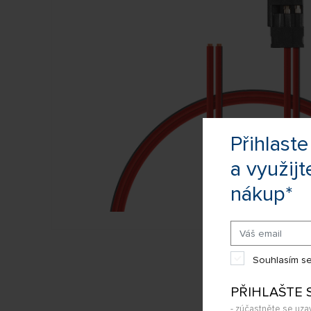
Přihlas
a využijt
nákup*
Souhlasím se
PŘIHLAŠTE 
- zúčastněte se uza