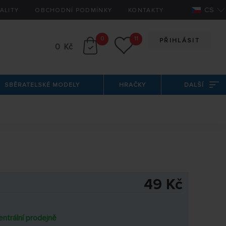
CS
ALITY
OBCHODNÍ PODMÍNKY
KONTAKTY
0
11
PŘIHLÁSIT
0 Kč
SBĚRATELSKÉ MODELY
HRAČKY
DALŠÍ
49 Kč
entrální prodejně