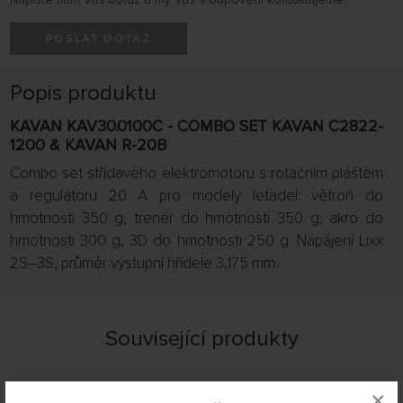
POSLAT DOTAZ
Popis produktu
KAVAN KAV30.0100C - COMBO SET KAVAN C2822-
1200 & KAVAN R-20B
Combo set střídavého elektromotoru s rotačním pláštěm
a regulátoru 20 A pro modely letadel: větroň do
hmotnosti 350 g, trenér do hmotnosti 350 g, akro do
hmotnosti 300 g, 3D do hmotnosti 250 g. Napájení Lixx
2S–3S, průměr výstupní hřídele 3,175 mm.
Související produkty
Zobrazit filtraci
×