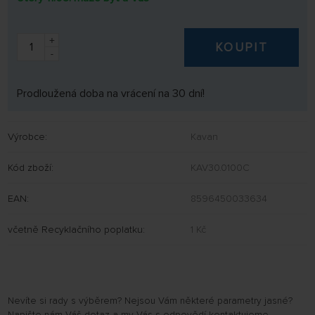
+
KOUPIT
-
Prodloužená doba na vrácení na 30 dní!
Výrobce:
Kavan
Kód zboží:
KAV30.0100C
EAN:
8596450033634
včetně Recyklačního poplatku:
1 Kč
Nevíte si rady s výběrem? Nejsou Vám některé parametry jasné?
Napište nám Váš dotaz a my Vás s odpovědí kontaktujeme.