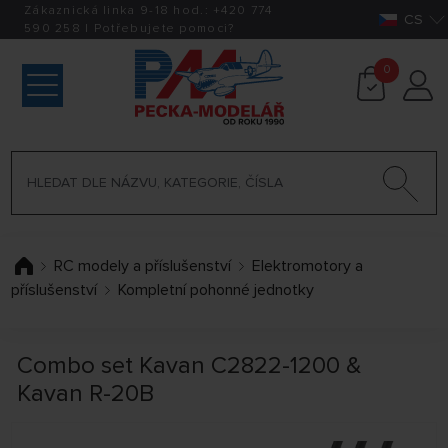
Zákaznická linka 9-18 hod.:
+420
774
CS
590 258
|
Potřebujete pomoci?
0
RC modely a příslušenství
Elektromotory a
příslušenství
Kompletní pohonné jednotky
Combo set Kavan C2822-1200 &
Kavan R-20B