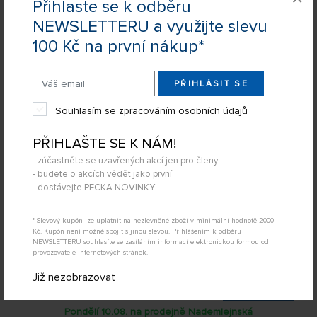
Přihlaste se k odběru
NEWSLETTERU a využijte slevu
2
položky
FILTROVAT:
ŘADIT:
100 Kč na první nákup*
ABECEDNĚ
jen skladem
Kavan Brushless motor C2822-1200
PŘIHLÁSIT SE
64 NA STRÁNCE
Souhlasím se zpracováním osobních údajů
PŘIHLAŠTE SE K NÁM!
- zúčastněte se uzavřených akcí jen pro členy
- budete o akcích vědět jako první
- dostávejte PECKA NOVINKY
* Slevový kupón lze uplatnit na nezlevněné zboží v minimální hodnotě 2000
Kč. Kupón není možné spojit s jinou slevou. Přihlášením k odběru
NEWSLETTERU souhlasíte se zasíláním informací elektronickou formou od
provozovatele internetových stránek.
SKLADEM
Již nezobrazovat
KAV30.0200
500 Kč
KOUPIT
Pondělí 10.08. na prodejně Nademlejnská