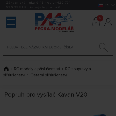
Zákaznická linka 9-18 hod.:
+420
774
CS
590 258
|
Potřebujete pomoci?
0
RC modely a příslušenství
RC soupravy a
příslušenství
Ostatní příslušenství
Popruh pro vysílač Kavan V20