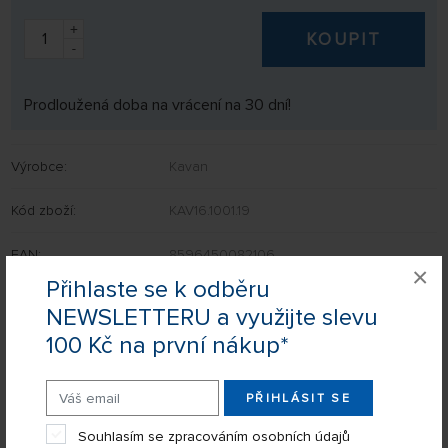
+
KOUPIT
-
Prodloužená doba na vrácení na 30 dní!
Výrobce:
Kavan
Kód zboží:
KAV16.1001.19
EAN:
8596450082106
×
Přihlaste se k odběru
NEWSLETTERU a využijte slevu
100 Kč na první nákup*
Nevíte si rady s výběrem? Nejsou Vám některé parametry jasné?
Napište nám Váš dotaz a my Vás s odpovědí kontaktujeme.
PŘIHLÁSIT SE
POSLAT DOTAZ
Souhlasím se zpracováním osobních údajů