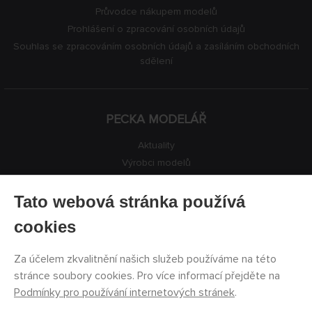
Průvodce nákupem modelů
Prohlášení o zpracování osobních údajů
Souhlas se zpracováním osobních údajů a zasíláním obchodních
sdělení
PECKA MODELÁŘ
Aktuality
Výrobci modelů
Volná místa
Kontakty
Tato webová stránka používá
Registrace
cookies
Ochrana soukromí
Nastavení cookies
Za účelem zkvalitnění našich služeb používáme na této
Facebook
stránce soubory cookies. Pro více informací přejděte na
Podmínky pro používání internetových stránek
.