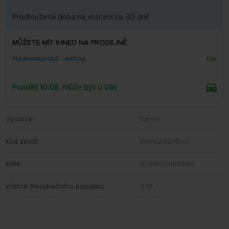
Prodloužená doba na vrácení na 30 dní!
MŮŽETE MÍT IHNED NA PRODEJNĚ:
Nademlejnská - eshop
1 ks
Pondělí 10.08. může být u Vás
Výrobce:
Kavan
Kód zboží:
KAV02.8076V2
EAN:
8596450108394
včetně Recyklačního poplatku:
3 Kč