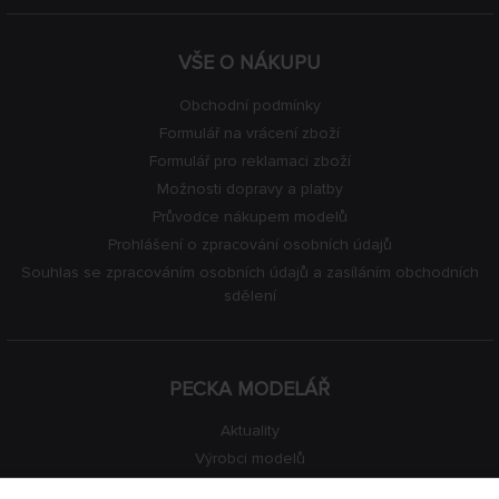
VŠE O NÁKUPU
Obchodní podmínky
Formulář na vrácení zboží
Formulář pro reklamaci zboží
Možnosti dopravy a platby
Průvodce nákupem modelů
Prohlášení o zpracování osobních údajů
Souhlas se zpracováním osobních údajů a zasíláním obchodních
sdělení
PECKA MODELÁŘ
Aktuality
Výrobci modelů
Volná místa