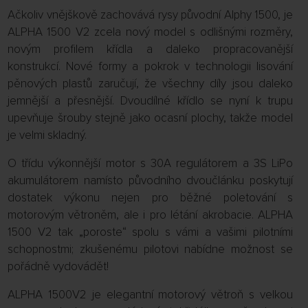
Ačkoliv vnějškově zachovává rysy původní Alphy 1500, je
ALPHA 1500 V2 zcela nový model s odlišnými rozměry,
novým profilem křídla a daleko propracovanější
konstrukcí. Nové formy a pokrok v technologii lisování
pěnových plastů zaručují, že všechny díly jsou daleko
jemnější a přesnější. Dvoudílné křídlo se nyní k trupu
upevňuje šrouby stejně jako ocasní plochy, takže model
je velmi skladný.
O třídu výkonnější motor s 30A regulátorem a 3S LiPo
akumulátorem namísto původního dvoučlánku poskytují
dostatek výkonu nejen pro běžné poletování s
motorovým větroněm, ale i pro létání akrobacie. ALPHA
1500 V2 tak „poroste“ spolu s vámi a vašimi pilotními
schopnostmi; zkušenému pilotovi nabídne možnost se
pořádně vydovádět!
ALPHA 1500V2 je elegantní motorový větroň s velkou