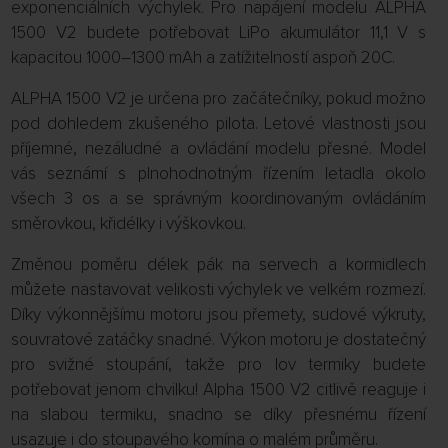
exponenciálních výchylek. Pro napájení modelu ALPHA
1500 V2 budete potřebovat LiPo akumulátor 11,1 V s
kapacitou 1000–1300 mAh a zatížitelností aspoň 20C.
ALPHA 1500 V2 je určena pro začátečníky, pokud možno
pod dohledem zkušeného pilota. Letové vlastnosti jsou
příjemné, nezáludné a ovládání modelu přesné. Model
vás seznámí s plnohodnotným řízením letadla okolo
všech 3 os a se správným koordinovaným ovládáním
směrovkou, křidélky i výškovkou.
Změnou poměru délek pák na servech a kormidlech
můžete nastavovat velikosti výchylek ve velkém rozmezí.
Díky výkonnějšímu motoru jsou přemety, sudové výkruty,
souvratové zatáčky snadné. Výkon motoru je dostatečný
pro svižné stoupání, takže pro lov termiky budete
potřebovat jenom chvilku! Alpha 1500 V2 citlivě reaguje i
na slabou termiku, snadno se díky přesnému řízení
usazuje i do stoupavého komína o malém průměru.