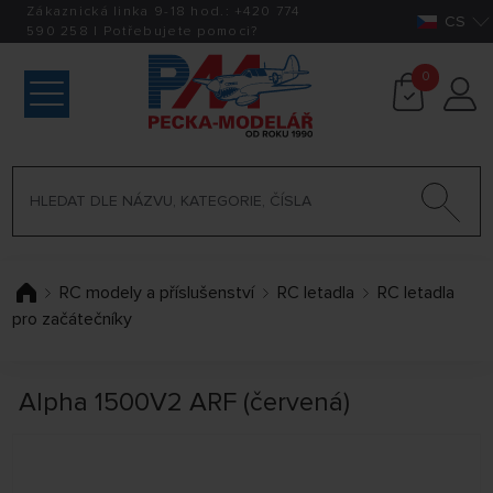
Zákaznická linka 9-18 hod.:
+420
774
CS
590 258
|
Potřebujete pomoci?
0
RC modely a příslušenství
RC letadla
RC letadla
pro začátečníky
Alpha 1500V2 ARF (červená)