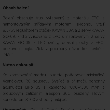
Obsah balení
Balení obsahuje trup vylisovaný z materiálu EPO s
namontovaným střídavým motorem, sklopnou vrtulí
8,5×6", regulátorem otáček KAVAN 30A a 2 servy KAVAN
GO-09, křídlo vylisované z EPO s instalovanými 2 servy
KAVAN GO-09 a LED světly, ocasní plochy z EPO,
ocelovou spojku křídla a podrobný návod ke stavbě a
létání.
Nutno dokoupit
Ke zprovoznění modelu budete potřebovat minimálně
4kanálovou RC soupravu (vysílač a přijímač), pohonný
akumulátor LiPo 3S s kapacitou 1000–1300 mAh a
proudovým zatížením alespoň 30C osazený silovým
konektorem XT60 a vhodný nabíječ.
Upozornění:
Dle Nařízení Komise v přenesené