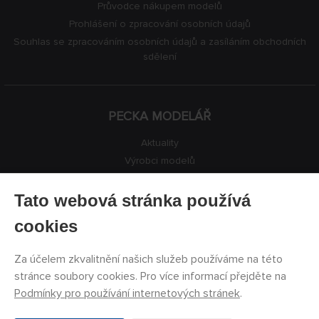
Průvodce nákupem modelů
Prohlášení o zpracování osobních údajů
Souhlas se zpracováním osobních údajů a zasíláním obchodních
sdělení
PECKA MODELÁŘ
Aktuality
Výrobci modelů
Volná místa
Kontakty
Tato webová stránka používá
Registrace
cookies
Ochrana soukromí
Nastavení cookies
Za účelem zkvalitnění našich služeb používáme na této
Facebook
stránce soubory cookies. Pro více informací přejděte na
Podmínky pro používání internetových stránek
.