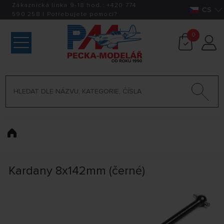
Zákaznická linka 9-18 hod.:
+420
774
CS
590 258
|
Potřebujete pomoci?
0
Kardany 8x142mm (černé)