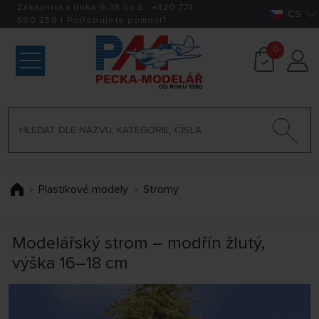
Zákaznická linka 9-18 hod.:
+420
774
CS
590 258
|
Potřebujete pomoci?
0
Plastikové modely
Stromy
Modelářský strom – modřín žlutý,
výška 16–18 cm