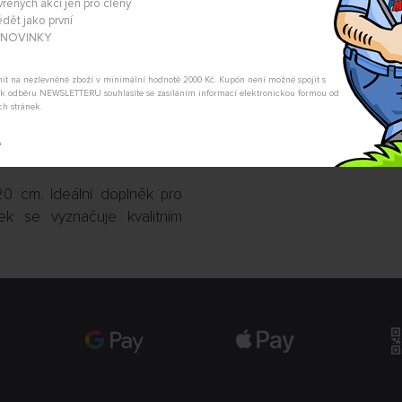
vřených akcí jen pro členy
dět jako první
POSLAT DOTAZ
A NOVINKY
tnit na nezlevněné zboží v minimální hodnotě 2000 Kč. Kupón není možné spojit s
m k odběru NEWSLETTERU souhlasíte se zasíláním informací elektronickou formou od
ch stránek.
t
– SMRK S KMENEM,
0 cm. Ideální doplněk pro
ek se vyznačuje kvalitním