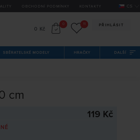
CS
ALITY
OBCHODNÍ PODMÍNKY
KONTAKTY
0
11
PŘIHLÁSIT
0 Kč
SBĚRATELSKÉ MODELY
HRAČKY
DALŠÍ
20 cm
119 Kč
PNÉ