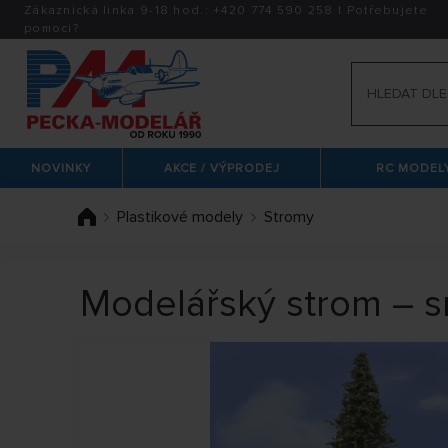
Zákaznická linka 9-18 hod.:
+420
774 590 258
|
Potřebujete
pomoci?
NOVINKY
AKCE / VÝPRODEJ
RC MODELY
Plastikové modely
Stromy
Modelářský strom – 