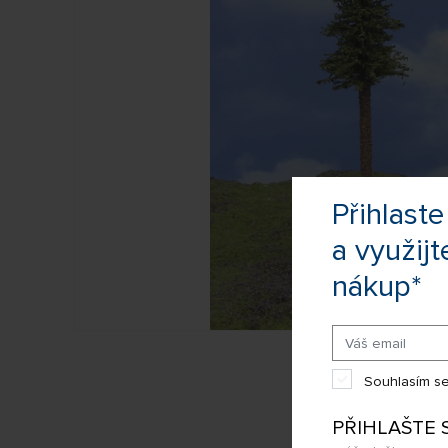
Přihlas
a využijt
nákup*
Souhlasím se
PŘIHLAŠTE 