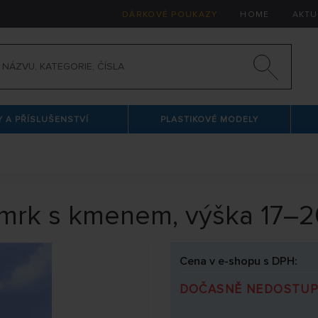
DÁRKOVÉ POUKAZY
HOME
AKTU
 A PŘÍSLUŠENSTVÍ
PLASTIKOVÉ MODELY
smrk s kmenem, výška 17–
Cena v e-shopu s DPH:
DOČASNĚ NEDOSTU