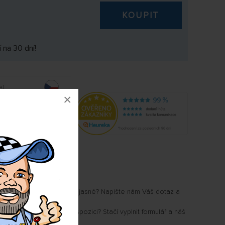
KOUPIT
 na 30 dní!
l
×
7S2
u Vám některé parametry jasné? Napište nám Váš dotaz a
.
i, kdy produkt bude k dispozici? Stačí vyplnit formulář a náš