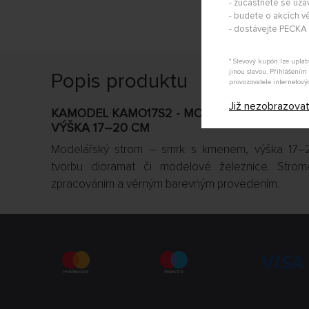
- zúčastněte se uza
- budete o akcích vě
- dostávejte PECK
* Slevový kupón lze upla
jinou slevou. Přihlášení
Popis produktu
provozovatele internetový
Již nezobrazova
KAMODEL KAMO17S2 - MODELÁŘSKÝ STROM 
VÝŠKA 17–20 CM
Modelářský strom – smrk s kmenem, výška 17–2
tvorbu dioramat či modelové železnice. Strom
zpracováním a věrným barevným provedením.