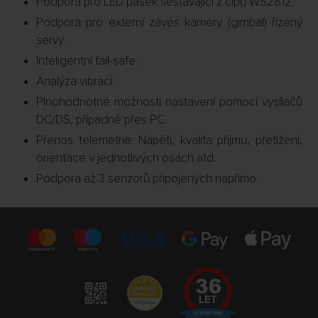
Podpora pro LED pásek sestávající z čipů WS2812.
Podpora pro externí závěs kamery (gimbal) řízený
servy.
Inteligentní fail-safe.
Analýza vibrací.
Plnohodnotné možnosti nastavení pomocí vysílačů
DC/DS, případně přes PC.
Přenos telemetrie: Napětí, kvalita příjmu, přetížení,
orientace v jednotlivých osách atd.
Podpora až 3 senzorů připojených napřímo.