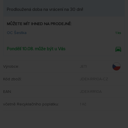
Prodloužená doba na vrácení na 30 dní!
MŮŽETE MÍT IHNED NA PRODEJNĚ:
OC Šestka
1 ks
Pondělí 10.08. může být u Vás
Výrobce:
JETI
Kód zboží:
JDEX-RR10A-CZ
EAN:
JDEX-RR10A
včetně Recyklačního poplatku:
1 Kč