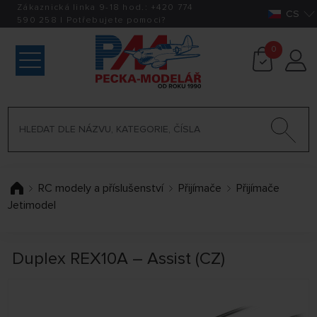
Zákaznická linka 9-18 hod.:
+420
774
CS
590 258
|
Potřebujete pomoci?
0
RC modely a příslušenství
Přijímače
Přijímače
Jetimodel
Duplex REX10A – Assist (CZ)