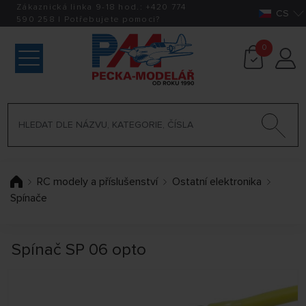
Zákaznická linka 9-18 hod.:
+420
774
CS
590 258
|
Potřebujete pomoci?
0
RC modely a příslušenství
Ostatní elektronika
Spínače
Spínač SP 06 opto