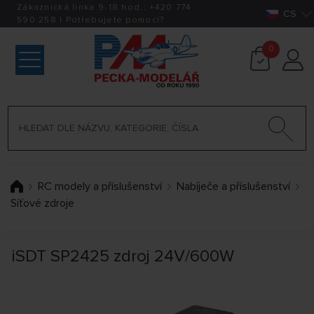
Zákaznická linka 9-18 hod.:
+420
774
CS
590 258
|
Potřebujete pomoci?
0
RC modely a příslušenství
Nabíječe a příslušenství
Síťové zdroje
iSDT SP2425 zdroj 24V/600W