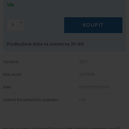
Vás
+
KOUPIT
-
Prodloužená doba na vrácení na 30 dní!
Výrobce:
iSDT
Kód zboží:
ISDT1016
EAN:
6971337050959
včetně Recyklačního poplatku:
1 Kč
Nevíte si rady s výběrem? Nejsou Vám některé parametry jasné?