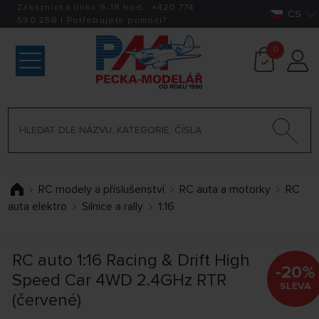
Zákaznická linka 9-18 hod.:
+420
774
CS
590 258
|
Potřebujete pomoci?
0
RC modely a příslušenství
RC auta a motorky
RC
auta elektro
Silnice a rally
1:16
RC auto 1:16 Racing & Drift High
-20%
Speed Car 4WD 2.4GHz RTR
SLEVA
(červené)