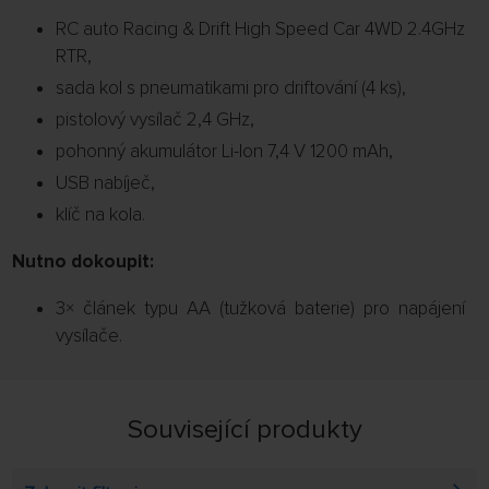
RC auto Racing & Drift High Speed Car 4WD 2.4GHz
RTR,
sada kol s pneumatikami pro driftování (4 ks),
pistolový vysílač 2,4 GHz,
pohonný akumulátor Li-Ion 7,4 V 1200 mAh,
USB nabíječ,
klíč na kola.
Nutno dokoupit:
3× článek typu AA (tužková baterie) pro napájení
vysílače.
Související produkty