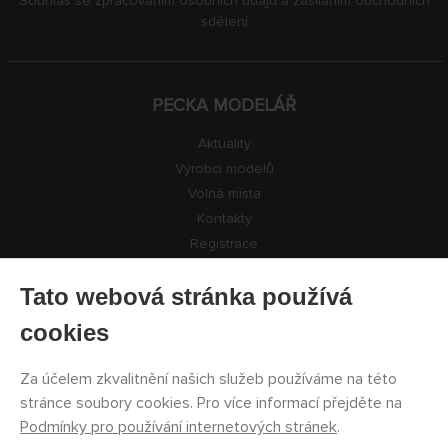
Souhlas se zpracováním osobních údajů a zasíláním obchodních
sdělení
PECKA MODELÁŘ
Aktuality
Výrobci modelů
Volná místa
Kontakty
Registrace
Ochrana soukromí
Tato webová stránka používá
Nastavení cookies
Facebook
cookies
Za účelem zkvalitnění našich služeb používáme na této
©
PECKA MODELÁŘ s.r.o.
2011 - 2026. Všechna práva
stránce soubory cookies. Pro více informací přejděte na
vyhrazena
Podmínky pro používání internetových stránek
.