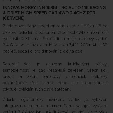
INNOVA HOBBY INN-16351 - RC AUTO 1:16 RACING
& DRIFT HIGH SPEED CAR 4WD 2.4GHZ RTR
(ČERVENÉ)
Zcela dokončený model on-road auta v měřítku 1:16 na
dálkové ovládání s pohonem všech kol 4WD a maximální
rychlostí až 36 km/h. Součástí balení je pistolový vysílač
2,4 GHz, pohonný akumulátor Li-Ion 7,4 V 1200 mAh, USB
nabíječ, sada kol pro driftování a klíč na kola.
Robustní šasi je osazeno kuličkovými ložisky,
samozřejmostí je pak nezávislé zavěšení všech kol,
přední a zadní planetový diferenciál, prakticky
bezúdržbové třecí tlumiče nebo plně proporcionální
(plynulé) ovládání rychlosti a zatáčení.
Zdařile ergonomicky navržený vysílač je vybaven
integrovanou anténou a trimem řízení. Napájení vysílače
zajišťují 3 články typu AA (tužkové baterie), které však