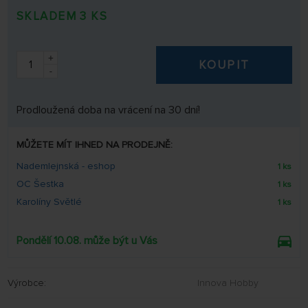
SKLADEM 3 KS
+
KOUPIT
-
Prodloužená doba na vrácení na 30 dní!
MŮŽETE MÍT IHNED NA PRODEJNĚ:
Nademlejnská - eshop
1 ks
OC Šestka
1 ks
Karolíny Světlé
1 ks
Pondělí 10.08. může být u Vás
Výrobce:
Innova Hobby