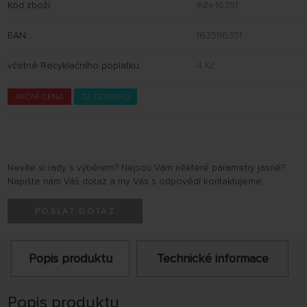
Kód zboží:
INN-16351
EAN:
1635116351
včetně Recyklačního poplatku:
4 Kč
AKČNÍ CENA
ZA LIDOVKU
Nevíte si rady s výběrem? Nejsou Vám některé parametry jasné?
Napište nám Váš dotaz a my Vás s odpovědí kontaktujeme.
POSLAT DOTAZ
Popis produktu
Technické informace
Popis produktu