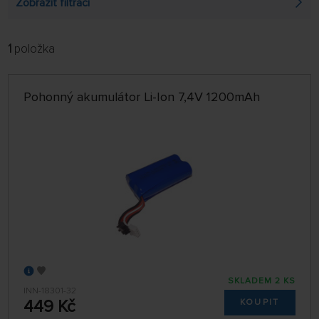
Zobrazit filtraci
1
položka
FILTROVAT:
ŘADIT:
ABECEDNĚ
jen skladem
Pohonný akumulátor Li-Ion 7,4V 1200mAh
64 NA STRÁNCE
SKLADEM 2 KS
INN-18301-32
449 Kč
KOUPIT