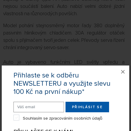
nejsou součástí balení. Auto nabízí velmi dobré jízdní
vlastnosti na různorodých površích.
Model pohání stejnosměrný motor řady 380 doplněný
pasivním hliníkovým chladičem. 30A regulátor otáček
spolu s přijímačem tvoří jeden celek. Převody serva řízení
chrání integrovaný servo-saver.
Auto je vybaveno funkčními LED světly vpředu a
atomizérem (vyvíječem vodní páry) pro tvorbu kouřových
×
Přihlaste se k odběru
efektů!
NEWSLETTERU a využijte slevu
Vlastnosti:
100 Kč na první nákup*
zcela dokončený a k jízdě připravený RC model
PŘIHLÁSIT SE
auta s pohonem všech kol 4WD;
pohon zajišťuje výkonný stejnosměrný motor řady
Souhlasím se zpracováním osobních údajů
380;