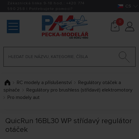
Zákaznická linka 9-18 hod.:
+420
774
CS
590 258
|
Potřebujete pomoci?
0
RC modely a příslušenství
Regulátory otáček a
spínače
Regulátory pro brushless (střídavé) elektromotory
Pro modely aut
QuicRun 16BL30 WP střídavý regulátor
otáček