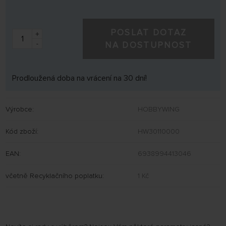
POSLAT DOTAZ
+
-
NA DOSTUPNOST
Prodloužená doba na vrácení na 30 dní!
Výrobce:
HOBBYWING
Kód zboží:
HW30110000
EAN:
6938994413046
včetně Recyklačního poplatku:
1 Kč