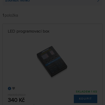
Zobrazit filtraci
1
položka
FILTROVAT:
ŘADIT:
ABECEDNĚ
jen skladem
LED programovací box
64 NA STRÁNCE
SKLADEM 1 KS
HW30501003
340 Kč
KOUPIT