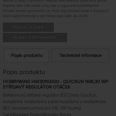
Nevíte si rady s výběrem? Nejsou Vám některé parametry jasné?
Napište nám Váš dotaz a my Vás s odpovědí kontaktujeme.
Chcete dostat upozornění ve chvíli, kdy produkt bude k dispozici?
Stačí vyplnit formulář a náš hlídací pes Vám dá vědět.
POSLAT DOTAZ
HLÍDAT DOSTUPNOST
Popis produktu
Technické informace
Popis produktu
HOBBYWING HW30110000 - QUICRUN 16BL30 WP
STŘÍDAVÝ REGULÁTOR OTÁČEK
Elektronický střídavý regulátor (ESC) řady QuicRun,
kompletně voděodolný a prachuvzdorný s vestavěným
BEC obvodem určený pro 1:16, 1:18 Touring
Cars/Buggies/Trucks/Monster Trucks.