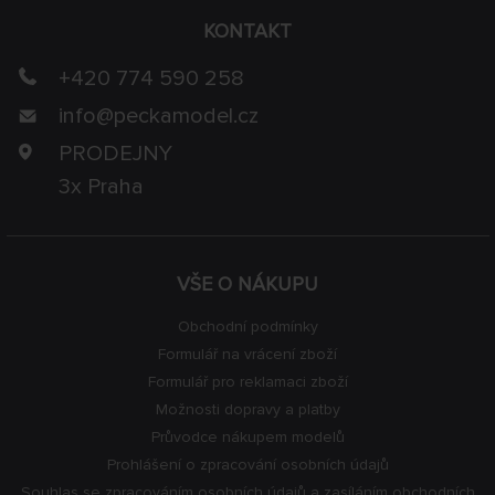
KONTAKT
+420 774 590 258
info@
peckamodel.cz
PRODEJNY
3x Praha
VŠE O NÁKUPU
Obchodní podmínky
Formulář na vrácení zboží
Formulář pro reklamaci zboží
Možnosti dopravy a platby
Průvodce nákupem modelů
Prohlášení o zpracování osobních údajů
Souhlas se zpracováním osobních údajů a zasíláním obchodních